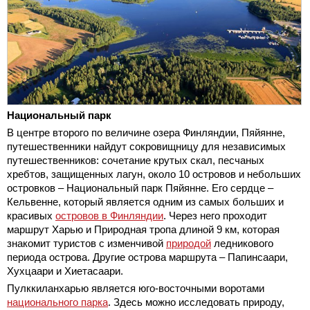
Национальный парк
В центре второго по величине озера Финляндии, Пяйянне,
путешественники найдут сокровищницу для независимых
путешественников: сочетание крутых скал, песчаных
хребтов, защищенных лагун, около 10 островов и небольших
островков – Национальный парк Пяйянне. Его сердце –
Кельвенне, который является одним из самых больших и
красивых
островов в Финляндии
. Через него проходит
маршрут Харью и Природная тропа длиной 9 км, которая
знакомит туристов с изменчивой
природой
ледникового
периода острова. Другие острова маршрута – Папинсаари,
Хухцаари и Хиетасаари.
Пулккиланхарью является юго-восточными воротами
национального парка
. Здесь можно исследовать природу,