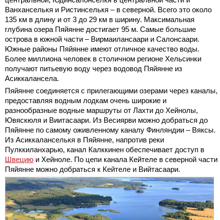
Ванханселькя и Ристинселькя – в северной. Всего это около
135 км в длину и от 3 до 29 км в ширину. Максимальная
глубина озера Пяйянне достигает 95 м. Самые большие
острова в южной части – Вирмаилансаари и Салонсаари.
Южные районы Пяйянне имеют отличное качество воды.
Более миллиона человек в столичном регионе Хельсинки
получают питьевую воду через водовод Пяйянне из
Асиккалансела.
Пяйянне соединяется с прилегающими озерами через каналы,
предоставляя водным лодкам очень широкие и
разнообразные водные маршруты от Лахти до Хейнолы,
Ювяскюля и Виитасаари. Из Весиярви можно добраться до
Пяйянне по самому оживленному каналу Финляндии – Вяксы.
Из Асиккаланселькя в Пяйянне, напротив реки
Пулккиланхарью, канал Калккинен обеспечивает доступ в
Швецию
и Хейноле. По цепи канала Кейтеле в северной части
Пяйянне можно добраться к Кейтеле и Вийтасаари.