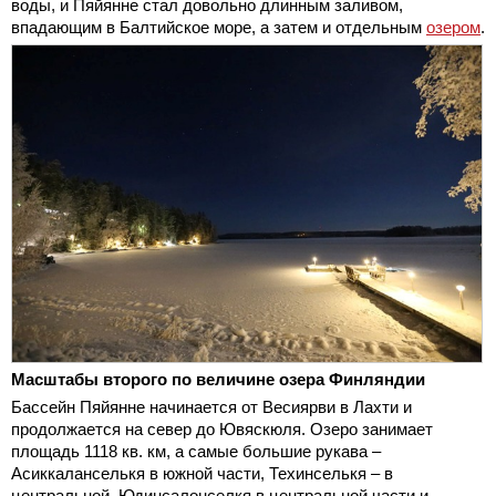
воды, и Пяйянне стал довольно длинным заливом,
впадающим в Балтийское море, а затем и отдельным
озером
.
Масштабы второго по величине озера Финляндии
Бассейн Пяйянне начинается от Весиярви в Лахти и
продолжается на север до Ювяскюля. Озеро занимает
площадь 1118 кв. км, а самые большие рукава –
Асиккаланселькя в южной части, Техинселькя – в
центральной, Юдинсалонселкя в центральной части и