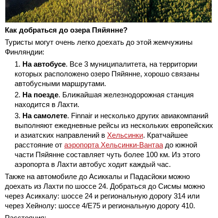
Как добраться до озера Пяйянне?
Туристы могут очень легко доехать до этой жемчужины
Финляндии:
На автобусе
. Все 3 муниципалитета, на территории
которых расположено озеро Пяйянне, хорошо связаны
автобусными маршрутами.
На поезде
. Ближайшая железнодорожная станция
находится в Лахти.
На самолете
. Finnair и несколько других авиакомпаний
выполняют ежедневные рейсы из нескольких европейских
и азиатских направлений в
Хельсинки
. Кратчайшее
расстояние от
аэропорта Хельсинки-Вантаа
до южной
части Пяйянне составляет чуть более 100 км. Из этого
аэропорта в Лахти автобус ходит каждый час.
Также на автомобиле до Асиккалы и Падасйоки можно
доехать из Лахти по шоссе 24. Добраться до Сисмы можно
через Асиккалу: шоссе 24 и региональную дорогу 314 или
через Хейнолу: шоссе 4/E75 и региональную дорогу 410.
Расстояния: