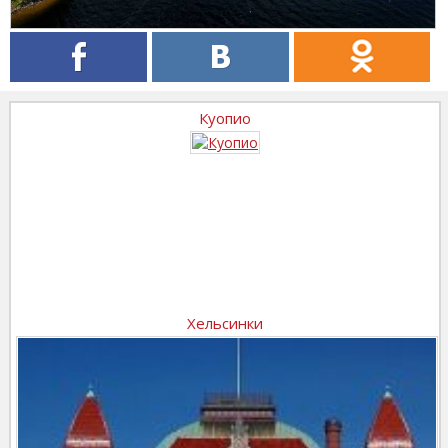
Куопио
Хельсинки