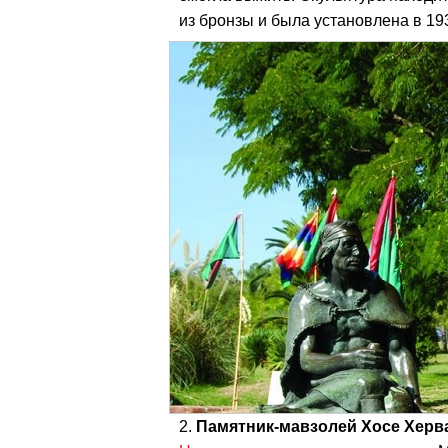
из бронзы и была установлена в 19
Памятник-мавзолей Хосе Херва