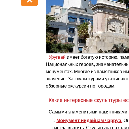
Уругвай
имеет богатую историю, памя
Национальных героев, знаменательны
монументах. Многие из памятников им
значение. За скульптурами ухаживают
обзорные экскурсии по городам.
Какие интересные скульптуры ес
Самыми знаменитыми памятниками У
Монумент индейцам чарруа.
Он
смогла выжить. Скульптура находи