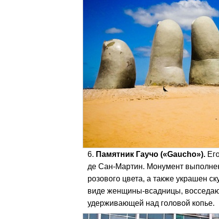
Памятник Гаучо («Gaucho»).
Его
де Сан-Мартин. Монумент выполнен
розового цвета, а также украшен с
виде женщины-всадницы, восседаю
удерживающей над головой копье.