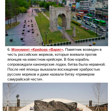
Монумент «Крейсер «Варяг»
.
Памятник возведен в
честь российских моряков, которые воевали против
японцев на известном крейсере. В бою корабль
сопровождали канонерские лодки, битва была неравной.
После неё японцы выказали восхищение храбростью
русских моряков и даже назвали битву «примером
самурайской чести».