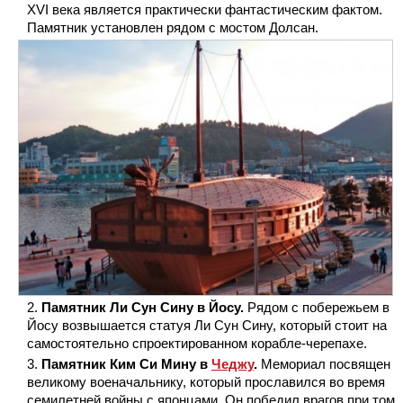
XVI века является практически фантастическим фактом.
Памятник установлен рядом с мостом Долсан.
Памятник Ли Сун Сину в Йосу.
Рядом с побережьем в
Йосу возвышается статуя Ли Сун Сину, который стоит на
самостоятельно спроектированном корабле-черепахе.
Памятник Ким Си Мину в
Чеджу
.
Мемориал посвящен
великому военачальнику, который прославился во время
семилетней войны с японцами. Он победил врагов при том,