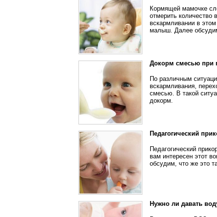
Кормящей мамочке сло
отмерить количество 
вскармливании в этом 
малыш. Далее обсудим
Докорм смесью при 
По различным ситуаци
вскармливания, перех
смесью. В такой ситуа
докорм.
Педагогический при
Педагогический прикор
вам интересен этот во
обсудим, что же это т
Нужно ли давать во