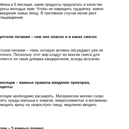
енка в 6 месяцев, какие продукты предлагать в качестве
просы молодых мам. Чтобы не навредить грудничку, важно
введения новых блюд. В противном случае велик риск
 пищеварения.
етском питании – чем оно опасно и в каких смесях
тском питании – тема, которую активно обсуждают уже не
тологи. Поскольку этот жир кладут во многие смеси для
ляется ли такая добавка канцерогеном, всегда актуален.
 месяцев – важные правила введения прикорма,
ецепты
месяцев необходимо расширять. Материнское молоко скоро
рять нужды малыша в энергии, микроэлементах и витаминах.
еводить кроху на «взрослую» пищу, медленно вводить
орм – 5 важных правил