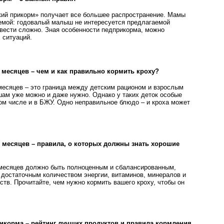
кий прикорм» получает все большее распространение. Мамы
емой: годовалый малыш не интересуется предлагаемой
вести сложно. Зная особенности педприкорма, можно
х ситуаций.
1 месяцев – чем и как правильно кормить кроху?
 месяцев – это граница между детским рационом и взрослым
ам уже можно и даже нужно. Однако у таких деток особые
том числе и в БЖУ. Одно неправильное блюдо – и кроха может
0 месяцев – правила, о которых должны знать хорошие
 месяцев должно быть полноценным и сбалансированным,
достаточным количеством энергии, витаминов, минералов и
тв. Прочитайте, чем нужно кормить вашего кроху, чтобы он
икорма – рейтинг лучших продуктов и правила кормления