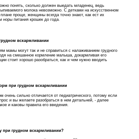
жно понять, сколько должен выедать младенец, ведь
выпиваемого молока невозможно. С детками на искусственном
плане проще, женщины всегда точно знают, как ест их
 норы питания крошек до года.
грудном вскармливании
ям мамы могут так и не справиться с налаживанием грудного
одя на смешанное кормление малыша, докармливая его
ции стоит хорошо разобраться, как и чем нужно вводить
корм при грудном вскармливании
м очень сильно отличается от педиатрического, потому если
прос и вы желаете разобраться в нем детальней, - далее
акое и каковы правила его введения.
ду при грудном вскармливании?