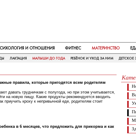
СИХОЛОГИЯ И ОТНОШЕНИЯ
ФИТНЕС
МАТЕРИНСТВО
ЕД
ДЫ
ЛАКТАЦИЯ
МАЛЫШИ ДО ГОДА
РЕБЁНОК И УХОД ЗА НИМ
ДЕТСКОЕ 
Кате
ажные правила, которые пригодятся всем родителям
Н
ают давать грудничкам с полугода, но при этом учитывается,
В
йти на новую пищу. Какие продукты рекомендуется вводить
 как приучить кроху к непривычной еде, родителям стоит
Ух
П
М
ебенка в 6 месяцев, что предложить для прикорма и как
З