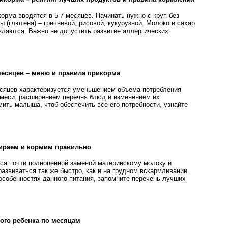
орма вводятся в 5-7 месяцев. Начинать нужно с круп без
 (глютена) – гречневой, рисовой, кукурузной. Молоко и сахар
авляются. Важно не допустить развитие аллергических
месяцев – меню и правила прикорма
есяцев характеризуется уменьшением объема потребления
смеси, расширением перечня блюд и изменением их
мить малыша, чтоб обеспечить все его потребности, узнайте
бираем и кормим правильно
ся почти полноценной заменой материнскому молоку и
азвиваться так же быстро, как и на грудном вскармливании.
 особенностях данного питания, запомните перечень лучших
ого ребенка по месяцам