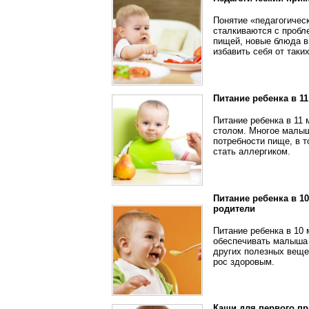
Понятие «педагогичес
сталкиваются с пробл
пищей, новые блюда в
избавить себя от таки
Питание ребенка в 1
Питание ребенка в 11
столом. Многое малыш
потребности пище, в 
стать аллергиком.
Питание ребенка в 1
родители
Питание ребенка в 10
обеспечивать малыша 
других полезных вещес
рос здоровым.
Каши для первого пр