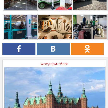
Фредериксборг