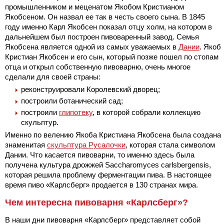
промышленником и меценатом Якобом Кристианом
Якобсеном. Он назвал ее так в честь своего сына. В 1845
году именно Карл Якобсен показал отцу холм, на котором в
дальнейшем был построен пивоваренный завод. Семья
Якобсена является одной из самых уважаемых в
Дании
. Якоб
Кристиан Якобсен и его сын, который позже пошел по стопам
отца и открыл собственную пивоварню, очень многое
сделали для своей страны:
реконструировали Королевский дворец;
построили ботанический сад;
построили
глипотеку
, в которой собрали коллекцию
скульптур.
Именно по велению Якоба Кристиана Якобсена была создана
знаменитая
скульптура Русалочки
, которая стала символом
Дании. Что касается пивоварни, то именно здесь была
получена культура дрожжей Saccharomyces carlsbergensis,
которая решила проблему ферментации пива. В настоящее
время пиво «Карлсберг» продается в 130 странах мира.
Чем интересна пивоварня «Карлсберг»?
В наши дни пивоварня «Карлсберг» представляет собой