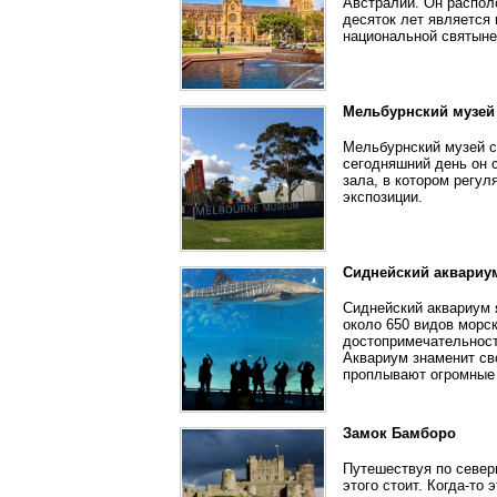
Австралии. Он распол
десяток лет является 
национальной святыне
Мельбурнский музей
Мельбурнский музей 
сегодняшний день он с
зала, в котором регу
экспозиции.
Сиднейский аквариу
Сиднейский аквариум 
около 650 видов морс
достопримечательность
Аквариум знаменит св
проплывают огромные 
Замок Бамборо
Путешествуя по север
этого стоит. Когда-то