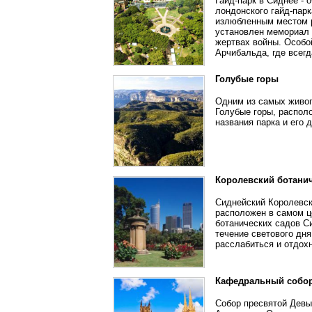
Гайд-парк в Сиднее - 
лондонского гайд-парк
излюбленным местом р
установлен мемориал 
жертвах войны. Особо
Арчибальда, где всегд
Голубые горы
Одним из самых живоп
Голубые горы, распо
названия парка и его
Королевский ботани
Сиднейский Королевск
расположен в самом ц
ботанических садов Си
течение светового дн
расслабиться и отдохн
Кафедральный собо
Собор пресвятой Дев