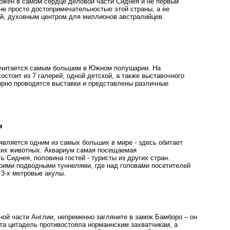
ожен в самом сердце деловой части Сиднея и не первый
не просто достопримечательностью этой страны, а ее
й, духовным центром для миллионов австралийцев.
считается самым большим в Южном полушарии. На
остоит из 7 галерей, одной детской, а также выставочного
лярно проводятся выставки и представлены различные
м
является одним из самых больших в мире - здесь обитает
ких животных. Аквариум самая посещаемая
 Сиднея, половина гостей - туристы из других стран.
оими подводными туннелями, где над головами посетителей
3-х метровые акулы.
ной части Англии, непременно загляните в замок Бамборо – он
 эта цитадель противостояла норманнским захватчикам, а