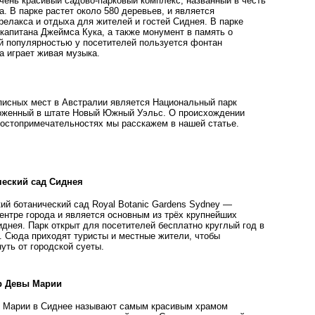
очень красивый садово-парковый комплекс, названный в честь
а. В парке растет около 580 деревьев, и является
елакса и отдыха для жителей и гостей Сиднея. В парке
капитана Джеймса Кука, а также монумент в память о
й популярностью у посетителей пользуется фонтан
а играет живая музыка.
исных мест в Австралии является Национальный парк
ложенный в штате Новый Южный Уэльс. О происхождении
 достопримечательностях мы расскажем в нашей статье.
ческий сад Сиднея
ий ботанический сад Royal Botanic Gardens Sydney —
ентре города и является основным из трёх крупнейших
днея. Парк открыт для посетителей бесплатно круглый год в
я. Сюда приходят туристы и местные жители, чтобы
уть от городской суеты.
р Девы Марии
ы Марии в Сиднее называют самым красивым храмом