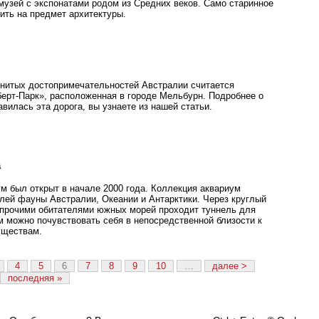
 музей с экспонатами родом из Средних веков. Само старинное
ить на предмет архитектуры.
нитых достопримечательностей Австралии считается
берт-Парк», расположенная в городе Мельбурн. Подробнее о
авилась эта дорога, вы узнаете из нашей статьи.
а
м был открыт в начале 2000 года. Коллекция аквариум
лей фауны Австралии, Океании и Антарктики. Через круглый
 прочими обитателями южных морей проходит туннель для
м можно почувствовать себя в непосредственной близости к
уществам.
4
5
6
7
8
9
10
…
далее >
последняя »