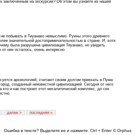
 к заключенным на экскурсии? Об этом вы узнаете из нашей
 не побывать в Тиуанако немыслимо. Руины этого древнего
олее значительной достопримечательностью в стране. И, хотя
очему была разрушена цивилизация Тиуанако, но увидеть
о от нее осталось, очень интересно.
есуется археологией, считают своим долгом приехать в Пума
ород, созданный неизвестной цивилизацией. Сегодня от него
а кто и как построил этот мегалитический комплекс, до сих
естно.
далее >
последняя »
Ошибка в тексте? Выделите ее и нажмите: Ctrl + Enter
© Orphus