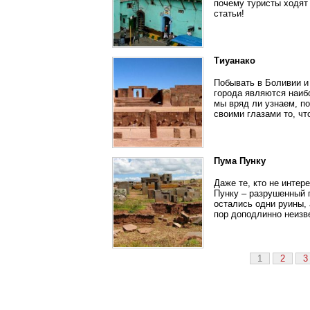
почему туристы ходят
статьи!
Тиуанако
Побывать в Боливии и
города являются наиб
мы вряд ли узнаем, п
своими глазами то, чт
Пума Пунку
Даже те, кто не интер
Пунку – разрушенный г
остались одни руины, 
пор доподлинно неизв
1
2
3