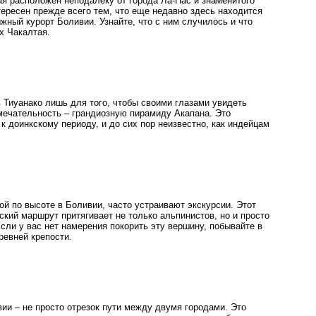
ая расположен неподалеку от города Ла-Пас и знаменитого
тересен прежде всего тем, что еще недавно здесь находится
жный курорт Боливии. Узнайте, что с ним случилось и что
х Чакалтая.
 Тиуанако лишь для того, чтобы своими глазами увидеть
мечательность – грандиозную пирамиду Акапана. Это
к доинкскому периоду, и до сих пор неизвестно, как индейцам
ой по высоте в Боливии, часто устраивают экскурсии. Этот
кий маршрут притягивает не только альпинистов, но и просто
сли у вас нет намерения покорить эту вершину, побывайте в
ревней крепости.
ии – не просто отрезок пути между двумя городами. Это