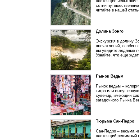
настоящее испытание 
сотни путешественнико
читайте в нашей стать
Долина Зонго
Экскурсия в долину З
впечатлений, особенн
вы увидите ледяные п
Узнайте, что еще ждет
Рынок Ведьм
Рынок ведьм – колори
тигра или высушенную
сувенир, имеющий сак
загадочного Рынка Ве
Тюрьма Сан-Педро
Сан-Педро – весьма н
настоящий режимный о