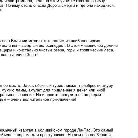
для экстремалов, ведь на этом участке ежегодно гибнут
в. Почему столь опасна Дорога смерти и где она находится,
е.
онго в Боливии может стать одним из наиболее ярких
о если вы – заядлый велосипедист. В этой живописной долине
ещеры и кристально чистые озера, горы и тропические леса.
 вас в долине Зонго!
тное место. Здесь обычный турист может приобрести шкуру
 мумию ламы, амулет для привлечения денег или иной
ральное значение. Но и просто прогуляться по рядам
дьм – очень волнительное приключение!
еобычный квартал в боливийском городе Ла-Пас. Это самый
бъект – тюрьма для преступников. Но чем она особенна и