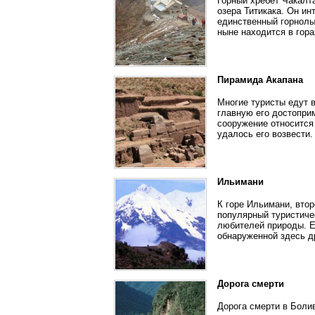
Горный хребет Чакалт
озера Титикака. Он ин
единственный горнолы
ныне находится в гора
Пирамида Акапана
Многие туристы едут в
главную его достопри
сооружение относится 
удалось его возвести.
Ильимани
К горе Ильимани, втор
популярный туристичес
любителей природы. Е
обнаруженной здесь д
Дорога смерти
Дорога смерти в Болив