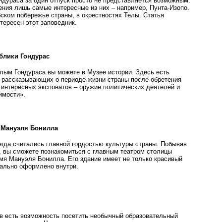
ондураса за один отпуск просто не представляется возможным.
ния лишь самые интересные из них – например, Пунта-Изопо.
бском побережье страны, в окрестностях Телы. Статья
тересен этот заповедник.
блики Гондурас
лым Гондураса вы можете в Музее истории. Здесь есть
, рассказывающих о периоде жизни страны после обретения
 интересных экспонатов – оружие политических деятелей и
имости».
 Мануэля Бонилла
егда считались главной гордостью культуры страны. Побывав
а, вы сможете познакомиться с главным театром столицы
имя Мануэля Бонилла. Его здание имеет не только красивый
нально оформлено внутри.
ов есть возможность посетить необычный образовательный