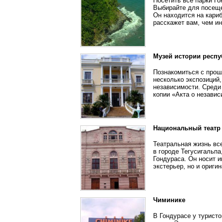
Посетить все парки Г
Выбирайте для посеще
Он находится на кари
расскажет вам, чем ин
Музей истории респу
Познакомиться с прош
несколько экспозиций
независимости. Среди
копии «Акта о независ
Национальный театр
Театральная жизнь вс
в городе Тегусигальп
Гондураса. Он носит 
экстерьер, но и ориги
Чиминике
В Гондурасе у турист