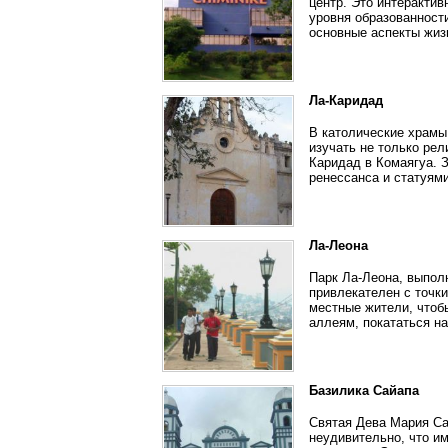
центр. Это интеракти
уровня образованност
основные аспекты жиз
Ла-Каридад
В католические храмы
изучать не только рел
Каридад в Комаягуа. 
ренессанса и статуям
Ла-Леона
Парк Ла-Леона, выпол
привлекателен с точки
местные жители, чтоб
аллеям, покататься на
Базилика Сайапа
Святая Дева Мария Са
неудивительно, что и