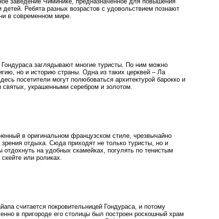
вное заведение Чиминике, предназначенное для повышения
и детей. Ребята разных возрастов с удовольствием познают
ни в современном мире.
 Гондураса заглядывают многие туристы. По ним можно
игию, но и историю страны. Одна из таких церквей – Ла
Здесь посетители могут полюбоваться архитектурой барокко и
и святых, украшенными серебром и золотом.
ненный в оригинальном французском стиле, чрезвычайно
 зрения отдыха. Сюда приходят не только туристы, но и
ы отдохнуть на удобных скамейках, погулять по тенистым
 скейте или роликах.
йапа считается покровительницей Гондураса, и потому
менно в пригороде его столицы был построен роскошный храм