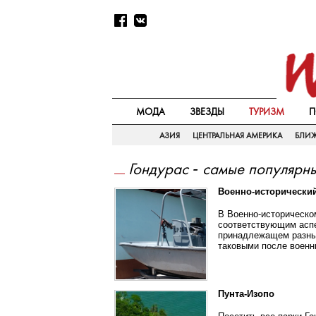
МОДА
ЗВЕЗДЫ
ТУРИЗМ
П
АЗИЯ
ЦЕНТРАЛЬНАЯ АМЕРИКА
БЛИ
Гондурас - самые популярн
Военно-исторический
В Военно-историческо
соответствующим аспе
принадлежащем разным
таковыми после военн
Пунта-Изопо