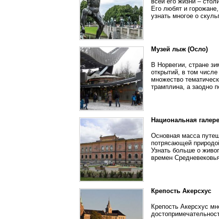
всей его жизни – сто
Его любят и горожане,
узнать многое о скуль
Музей лыж (Осло)
В Норвегии, стране з
открытий, в том числ
множество тематическ
трамплина, а заодно 
Национальная галер
Основная масса путеш
потрясающей природой
Узнать больше о живо
времен Средневековья
Крепость Акерсхус
Крепость Акерсхус мн
достопримечательност