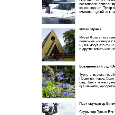
Оперный театр в Осло
постановок, зрители 
крыши здания. Театр 
считаясь одной из гл
Музей Фрама
Музей Фрама посвящен
полярные исследовате
музея могут взойти на
и другие тематические
Ботанический сад (О
Туристы изучают особ
Норвегии. Город Осло
сад. Здесь можно уви
кувшинками, арборету
Парк скульптур Виге
Скульптор Густав Виг