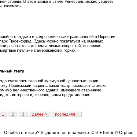
рией страны. В этом замке в стиле Ренессанс можно увидеть
и, казематы.
мейного отдыха и «адреналиновых» развлечений в Норвегии
парк Тюсенфрюд. Здесь можно покататься на обычных
 или разогнаться до немыслимых скоростей, совершая
мертвые петли» на американских горках.
льный театр
егда считалась главной культурной ценностью нации.
тому Норвежский национальный театр посещают столько
Помимо величественного здания, имеющего старинную
идеть интерьер и, конечно, сами представления.
1
2
3
далее >
последняя »
Ошибка в тексте? Выделите ее и нажмите: Ctrl + Enter
© Orphus