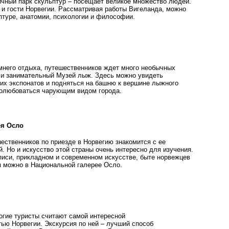
личный парк скульптур – посещает великое множество людей.
 и гости Норвегии. Рассматривая работы Вигеланда, можно
птуре, анатомии, психологии и философии.
имнего отдыха, путешественников ждет много необычных
е и занимательный Музей лыж. Здесь можно увидеть
их экспонатов и подняться на башню к вершине лыжного
полюбоваться чарующим видом города.
ея Осло
ественников по приезде в Норвегию знакомится с ее
. Но и искусство этой страны очень интересно для изучения.
писи, прикладном и современном искусстве, быте норвежцев
 можно в Национальной галерее Осло.
огие туристы считают самой интересной
ью Норвегии. Экскурсия по ней – лучший способ