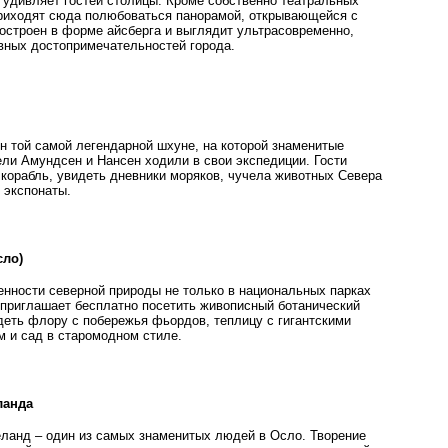
 удивляет гостей столицы. Кроме собственно театральных
приходят сюда полюбоваться панорамой, открывающейся с
построен в форме айсберга и выглядит ультрасовременно,
авных достопримечательностей города.
 той самой легендарной шхуне, на которой знаменитые
ли Амундсен и Нансен ходили в свои экспедиции. Гости
 корабль, увидеть дневники моряков, чучела животных Севера
 экспонаты.
сло)
енности северной природы не только в национальных парках
 приглашает бесплатно посетить живописный ботанический
деть флору с побережья фьордов, теплицу с гигантскими
м и сад в старомодном стиле.
ланда
еланд – один из самых знаменитых людей в Осло. Творение