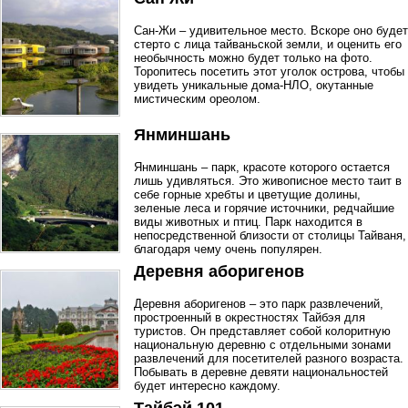
Сан-Жи – удивительное место. Вскоре оно будет
стерто с лица тайваньской земли, и оценить его
необычность можно будет только на фото.
Торопитесь посетить этот уголок острова, чтобы
увидеть уникальные дома-НЛО, окутанные
мистическим ореолом.
Янминшань
Янминшань – парк, красоте которого остается
лишь удивляться. Это живописное место таит в
себе горные хребты и цветущие долины,
зеленые леса и горячие источники, редчайшие
виды животных и птиц. Парк находится в
непосредственной близости от столицы Тайваня,
благодаря чему очень популярен.
Деревня аборигенов
Деревня аборигенов – это парк развлечений,
простроенный в окрестностях Тайбэя для
туристов. Он представляет собой колоритную
национальную деревню с отдельными зонами
развлечений для посетителей разного возраста.
Побывать в деревне девяти национальностей
будет интересно каждому.