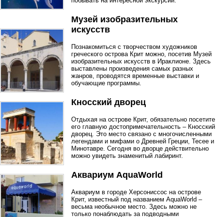
побывать на интересной экскурсии.
Музей изобразительных
искусств
Познакомиться с творчеством художников
греческого острова Крит можно, посетив Музей
изобразительных искусств в Ираклионе. Здесь
выставлены произведения самых разных
жанров, проводятся временные выставки и
обучающие программы.
Кносский дворец
Отдыхая на острове Крит, обязательно посетите
его главную достопримечательность – Кносский
дворец. Это место связано с многочисленными
легендами и мифами о Древней Греции, Тесее и
Минотавре. Сегодня во дворце действительно
можно увидеть знаменитый лабиринт.
Аквариум AquaWorld
Аквариум в городе Херсониссос на острове
Крит, известный под названием AquaWorld –
весьма необычное место. Здесь можно не
только понаблюдать за подводными