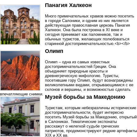
Панагия Халкеон
Много примечательных храмов можно посетить
в городе Салоники, и одним из них является
действующая православная церковь Панагия
Халкеон. Она была построена в XI веке и
сегодня принимает как паломников, так и
обычных туристов, желающих полюбоваться
старинной достопримечательностью.<b></b>
Олимп
Олимп – одна из самых известных
достопримечательностей Греции. Она
объединяет природные красоты и
древнегреческую мифологию. Туристы,
посетившие гору Олимп, будут вознаграждены
великолепными видами, открывающимися с ее
склонов и вершины, и возможностью сделать
впечатляющие снимки.
Музей борьбы за Македонию
Туристам, которым небезразличны исторические
достопримечательности, будет интересно
посетить Музей борьбы за Македонию, открытый
в Салониках. Тематические экспонаты
расскажут о нелегкой судьбе греческих
патриотов, продемонстрируют редкие артефакты
XIX и XX вв.