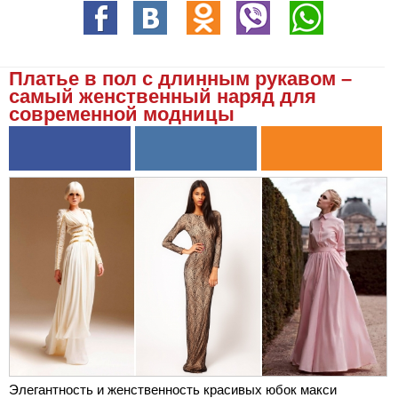
Платье в пол с длинным рукавом –
самый женственный наряд для
современной модницы
Элегантность и женственность красивых юбок макси