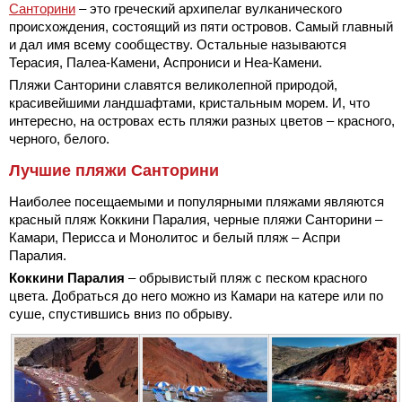
Санторини
– это греческий архипелаг вулканического
происхождения, состоящий из пяти островов. Самый главный
и дал имя всему сообществу. Остальные называются
Терасия, Палеа-Камени, Аспрониси и Неа-Камени.
Пляжи Санторини славятся великолепной природой,
красивейшими ландшафтами, кристальным морем. И, что
интересно, на островах есть пляжи разных цветов – красного,
черного, белого.
Лучшие пляжи Санторини
Наиболее посещаемыми и популярными пляжами являются
красный пляж Коккини Паралия, черные пляжи Санторини –
Камари, Перисса и Монолитос и белый пляж – Аспри
Паралия.
Коккини Паралия
– обрывистый пляж с песком красного
цвета. Добраться до него можно из Камари на катере или по
суше, спустившись вниз по обрыву.