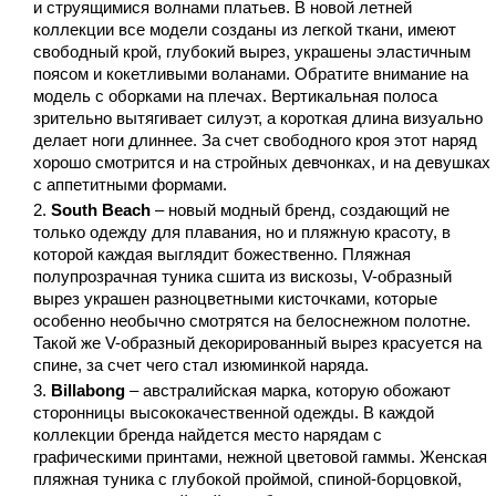
и струящимися волнами платьев. В новой летней
коллекции все модели созданы из легкой ткани, имеют
свободный крой, глубокий вырез, украшены эластичным
поясом и кокетливыми воланами. Обратите внимание на
модель с оборками на плечах. Вертикальная полоса
зрительно вытягивает силуэт, а короткая длина визуально
делает ноги длиннее. За счет свободного кроя этот наряд
хорошо смотрится и на стройных девчонках, и на девушках
с аппетитными формами.
South Beach
– новый модный бренд, создающий не
только одежду для плавания, но и пляжную красоту, в
которой каждая выглядит божественно. Пляжная
полупрозрачная туника сшита из вискозы, V-образный
вырез украшен разноцветными кисточками, которые
особенно необычно смотрятся на белоснежном полотне.
Такой же V-образный декорированный вырез красуется на
спине, за счет чего стал изюминкой наряда.
Billabong
– австралийская марка, которую обожают
сторонницы высококачественной одежды. В каждой
коллекции бренда найдется место нарядам с
графическими принтами, нежной цветовой гаммы. Женская
пляжная туника с глубокой проймой, спиной-борцовкой,