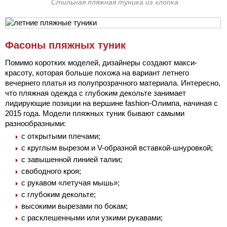
Стильная пляжная туника из хлопка
Фасоны пляжных туник
Помимо коротких моделей, дизайнеры создают макси-
красоту, которая больше похожа на вариант летнего
вечернего платья из полупрозрачного материала. Интересно,
что пляжная одежда с глубоким декольте занимает
лидирующие позиции на вершине fashion-Олимпа, начиная с
2015 года. Модели пляжных туник бывают самыми
разнообразными:
с открытыми плечами;
с круглым вырезом и V-образной вставкой-шнуровкой;
с завышенной линией талии;
свободного кроя;
с рукавом «летучая мышь»;
с глубоким декольте;
высокими вырезами по бокам;
с расклешенными или узкими рукавами;