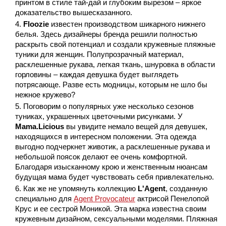
принтом в стиле тай-дай и глубоким вырезом – яркое
доказательство вышесказанного.
Floozie
известен производством шикарного нижнего
белья. Здесь дизайнеры бренда решили полностью
раскрыть свой потенциал и создали кружевные пляжные
туники для женщин. Полупрозрачный материал,
расклешенные рукава, легкая ткань, шнуровка в области
горловины – каждая девушка будет выглядеть
потрясающе. Разве есть модницы, которым не шло бы
нежное кружево?
Поговорим о популярных уже несколько сезонов
туниках, украшенных цветочными рисунками. У
Mama.Licious
вы увидите немало вещей для девушек,
находящихся в интересном положении. Эта одежда
выгодно подчеркнет животик, а расклешенные рукава и
небольшой поясок делают ее очень комфортной.
Благодаря изысканному крою и женственным нюансам
будущая мама будет чувствовать себя привлекательно.
Как же не упомянуть коллекцию
L'Agent
, созданную
специально для
Agent Provocateur
актрисой Пенелопой
Крус и ее сестрой Моникой. Эта марка известна своим
кружевным дизайном, сексуальными моделями. Пляжная