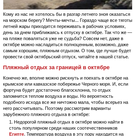
Кому из нас не хотелось бы в разгар летнего зноя оказаться
на морском берегу? Мечты-мечты... Гораздо чаще все тяготы
летней жары приходится переживать в рабочих условиях,
день за днем приближаясь к отпуску в октябре. Так что же —
на пляже поваляться уже не судьба? Совсем нет, даже в
октябре можно насладиться полноценным, возможно, даже
самым хорошим, пляжным отдыхом. О том, где лучше будет
провести свой октябрьский отпуск, читайте в нашей статье.
Пляжный отдых за границей в октябре
Конечно же, вполне можно рискнуть и поехать в октябре на
крымское или кавказское побережье Черного моря. И, если
фортуна будет достаточно благосклонна, то отдых
запомнится теплом воздуха и воды. Но вероятность
подобного исхода все же ничтожно мала, чтобы всерьез на
него рассчитывать. Поэтому рассмотрим варианты
зарубежного пляжного отдыха в октябре:
Недорогой пляжный отдых в октябре можно найти в
столь популярном среди наших соотечественников
Египте
. Температура воздуха в эту пору находится на