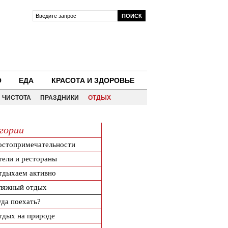
О
ЕДА
КРАСОТА И ЗДОРОВЬЕ
ЧИСТОТА
ПРАЗДНИКИ
ОТДЫХ
гории
остопримечательности
тели и рестораны
тдыхаем активно
ляжный отдых
уда поехать?
тдых на природе