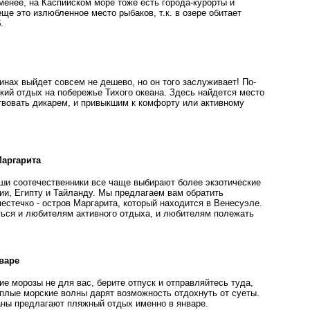
менее, на Каспийском море тоже есть города-курорты и
ще это излюбленное место рыбаков, т.к. в озере обитает
.
нах выйдет совсем не дешево, но он того заслуживает! По-
кий отдых на побережье Тихого океана. Здесь найдется место
вовать дикарем, и привыкшим к комфорту или активному
Маргарита
ши соотечественники все чаще выбирают более экзотические
ии, Египту и Тайланду. Мы предлагаем вам обратить
естечко - остров Маргарита, который находится в Венесуэле.
ться и любителям активного отдыха, и любителям полежать
варе
е морозы не для вас, берите отпуск и отправляйтесь туда,
еплые морские волны дарят возможность отдохнуть от суеты.
аны предлагают пляжный отдых именно в январе.