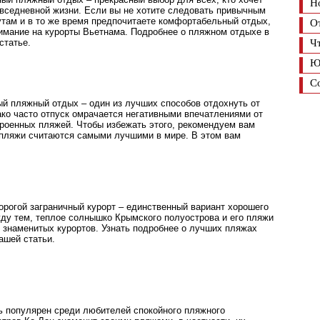
Н
овседневной жизни. Если вы не хотите следовать привычным
там и в то же время предпочитаете комфортабельный отдых,
О
нимание на курорты Вьетнама. Подробнее о пляжном отдыхе в
статье.
Ч
Ю
С
й пляжный отдых – один из лучших способов отдохнуть от
ако часто отпуск омрачается негативными впечатлениями от
роенных пляжей. Чтобы избежать этого, рекомендуем вам
е пляжи считаются самыми лучшими в мире. В этом вам
орогой заграничный курорт – единственный вариант хорошего
ду тем, теплое солнышко Крымского полуострова и его пляжи
х знаменитых курортов. Узнать подробнее о лучших пляжах
ашей статьи.
ь популярен среди любителей спокойного пляжного