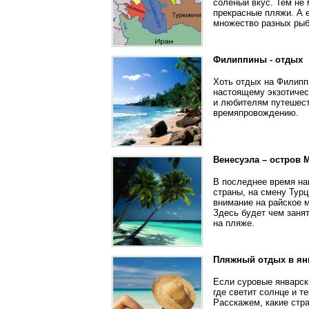
соленый вкус. Тем не 
прекрасные пляжи. А е
множество разных рыб
Филиппины - отдых
Хоть отдых на Филиппи
настоящему экзотичес
и любителям путешест
времяпровождению.
Венесуэла – остров 
В последнее время на
страны, на смену Турц
внимание на райское м
Здесь будет чем заня
на пляже.
Пляжный отдых в ян
Если суровые январски
где светит солнце и т
Расскажем, какие стр