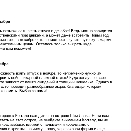
кабре
ь возможность взять отпуск в декабре! Ведь можно зарядится
ственскими праздниками, а может даже встретить Новый год
оме того, в декабре есть возможность купить путевку в жаркие
лекательным ценам. Осталось только выбрать куда
м мы вам поможем!
ябре
ожность взять отпуск в ноябре, то непременно нужно им
троить себе шикарный пляжный отдых! Куда же лучше всего
это зависит от ваших ожиданий и толщины кошелька. Однако в
часто проводят разнообразные акции, благодаря которым
кономить. Выбор за вами!
городок Коггала находится на острове Шри Ланка. Если вам
теть на этот остров, не обойдите вниманием Коггалу, вы не
 красивейших пляжей с пальмами и кораллами, с
ния в кристально чистую воду, черепаховая ферма и еще