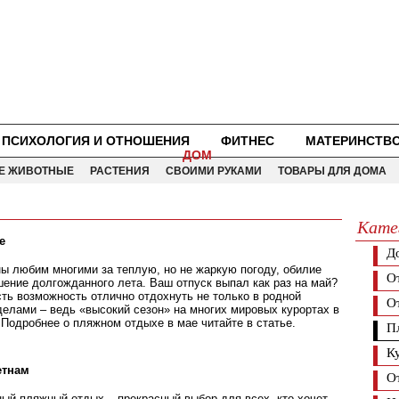
ПСИХОЛОГИЯ И ОТНОШЕНИЯ
ФИТНЕС
МАТЕРИНСТВ
ДОМ
Е ЖИВОТНЫЕ
РАСТЕНИЯ
СВОИМИ РУКАМИ
ТОВАРЫ ДЛЯ ДОМА
Кате
е
Д
ы любим многими за теплую, но не жаркую погоду, обилие
О
шение долгожданного лета. Ваш отпуск выпал как раз на май?
сть возможность отлично отдохнуть не только в родной
О
еделами – ведь «высокий сезон» на многих мировых курортах в
 Подробнее о пляжном отдыхе в мае читайте в статье.
П
К
етнам
О
ый пляжный отдых – прекрасный выбор для всех, кто хочет