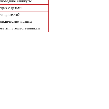
овогодние каникулы
тдых с детьми
то привезти?
ридические нюансы
оветы путешественникам