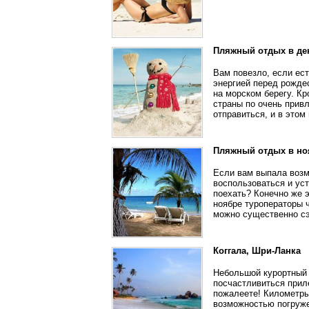
Пляжный отдых в де
Вам повезло, если ест
энергией перед рожде
на морском берегу. Кр
страны по очень прив
отправиться, и в это
Пляжный отдых в но
Если вам выпала возм
воспользоваться и ус
поехать? Конечно же 
ноябре туроператоры 
можно существенно сэ
Коггала, Шри-Ланка
Небольшой курортный 
посчастливиться приле
пожалеете! Километры
возможностью погруже