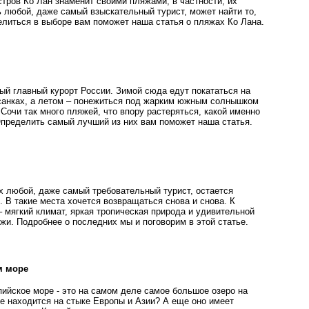
тров Ко Лан знаменит своими пляжами, в частности, их
ь любой, даже самый взыскательный турист, может найти то,
елиться в выборе вам поможет наша статья о пляжах Ко Лана.
ый главный курорт России. Зимой сюда едут покататься на
санках, а летом – понежиться под жарким южным солнышком
Сочи так много пляжей, что впору растеряться, какой именно
Определить самый лучший из них вам поможет наша статья.
ых любой, даже самый требовательный турист, остается
 В такие места хочется возвращаться снова и снова. К
 мягкий климат, яркая тропическая природа и удивительной
жи. Подробнее о последних мы и поговорим в этой статье.
м море
пийское море - это на самом деле самое большое озеро на
ое находится на стыке Европы и Азии? А еще оно имеет