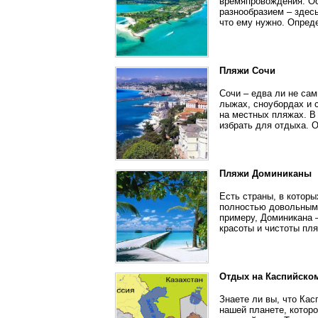
времяпровождения. Ос
разнообразием – здес
что ему нужно. Опред
Пляжи Сочи
Сочи – едва ли не сам
лыжах, сноубордах и 
на местных пляжах. В 
избрать для отдыха. 
Пляжи Доминиканы
Есть страны, в котор
полностью довольным.
примеру, Доминикана –
красоты и чистоты пля
Отдых на Каспийско
Знаете ли вы, что Кас
нашей планете, котор