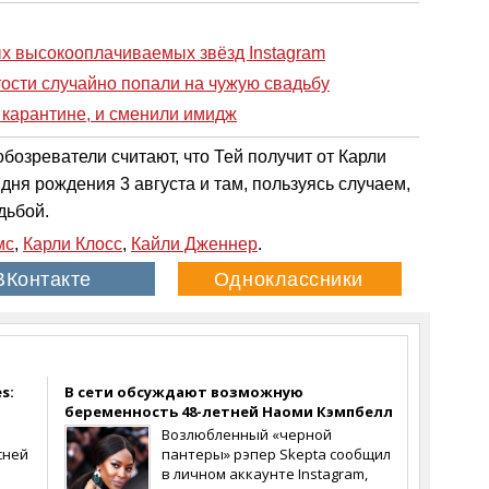
ых высокооплачиваемых звёзд Instagram
тости случайно попали на чужую свадьбу
а карантине, и сменили имидж
обозреватели считают, что Тей получит от Карли
ня рождения 3 августа и там, пользуясь случаем,
дьбой.
мс
,
Карли Клосс
,
Кайли Дженнер
.
s:
В сети обсуждают возможную
беременность 48-летней Наоми Кэмпбелл
Возлюбленный «черной
сней
пантеры» рэпер Skepta сообщил
в личном аккаунте Instagram,