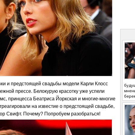
вки и предстоящей свадьбы модели Карли Клосс
будущ
мнени
бежной прессе. Белокурую красотку уже успели
бере
мс, принцесса Беатриса Йоркская и многие-многие
отреагировали на известие о предстоящей свадьбе,
лор Свифт. Почему? Попробуем разобраться!