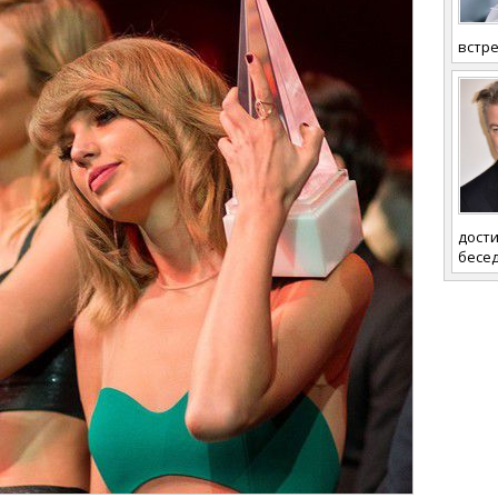
встре
дости
бесед