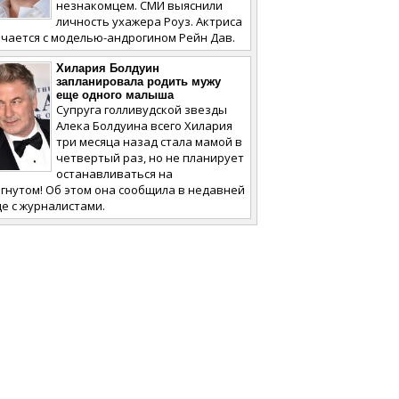
незнакомцем. СМИ выяснили
личность ухажера Роуз. Актриса
чается с моделью-андрогином Рейн Дав.
Хилария Болдуин
запланировала родить мужу
еще одного малыша
Супруга голливудской звезды
Алека Болдуина всего Хилария
три месяца назад стала мамой в
четвертый раз, но не планирует
останавливаться на
гнутом! Об этом она сообщила в недавней
е с журналистами.