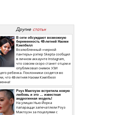
Другие
статьи
В сети обсуждают возможную
беременность 48-летней Наоми
Кэмпбелл
Возлюбленный «черной
пантеры» рэпер Skepta сообщил
в личном аккаунте Instagram,
что совсем скоро станет отцом и
опубликовал снимок УЗИ
его ребенка. Поклонники сходятся во
и, что 48-летняя Наоми Кэмпбелл
менна!
Роуз Макгоуэн встретила новую
любовь и это … известная
андрогинная модель!
На улицах Нью-Йорка
папарацци запечатлели Роуз
Макгоуэн за поцелуями с