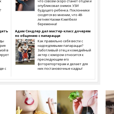
х
что совсем скоро станет отцом и
опубликовал снимок УЗИ
?
будущего ребенка. Поклонники
сходятся во мнении, что 48-
летняя Наоми Кэмпбелл
беременна!
дить
Адам Сэндлер дал мастер-класс дочерям
по общению с папарацци
зды
Как правильно себя вести с
ария
надоедливыми папарацци?
мой в
Заботливый отец и комедийный
ирует
актер с юмором относится к
преследующим его
фоторепортерам и делает для
де с
них постановочные кадры!