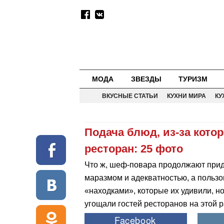
МОДА
ЗВЕЗДЫ
ТУРИЗМ
ВКУСНЫЕ СТАТЬИ
КУХНИ МИРА
КУ
Подача блюд, из-за кото
ресторан: 25 фото
Что ж, шеф-повара продолжают прид
маразмом и адекватностью, а польз
«находками», которые их удивили, н
угощали гостей ресторанов на этой 