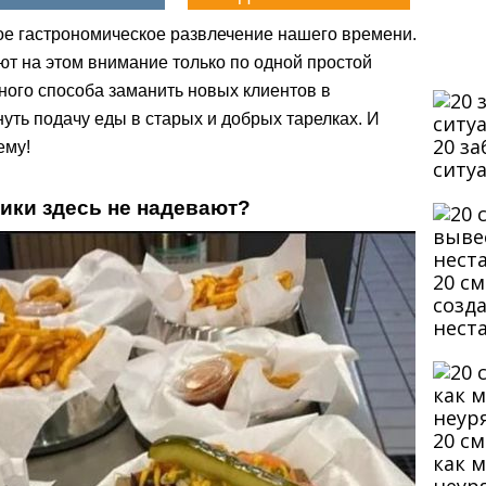
е гастрономическое развлечение нашего времени.
ют на этом внимание только по одной простой
нного способа заманить новых клиентов в
уть подачу еды в старых и добрых тарелках. И
20 з
ему!
ситу
ники здесь не надевают?
20 с
созд
нест
20 с
как 