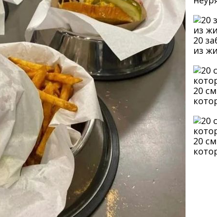
неур
20 з
из ж
20 с
кото
20 с
кото