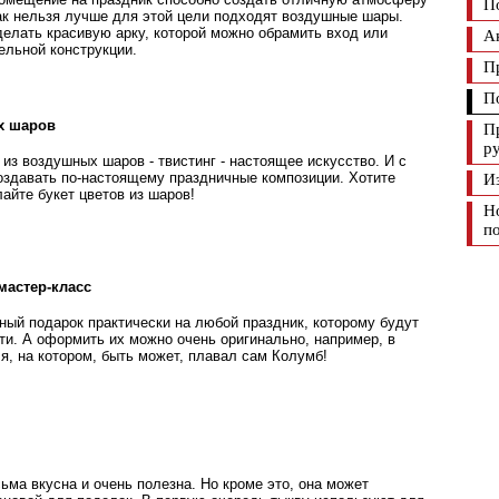
П
Как нельзя лучше для этой цели подходят воздушные шары.
елать красивую арку, которой можно обрамить вход или
А
ельной конструкции.
П
П
х шаров
П
р
из воздушных шаров - твистинг - настоящее искусство. И с
здавать по-настоящему праздничные композиции. Хотите
И
лайте букет цветов из шаров!
Н
п
мастер-класс
ный подарок практически на любой праздник, которому будут
ти. А оформить их можно очень оригинально, например, в
я, на котором, быть может, плавал сам Колумб!
ьма вкусна и очень полезна. Но кроме это, она может