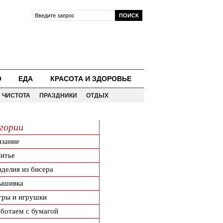
О
ЕДА
КРАСОТА И ЗДОРОВЬЕ
ЧИСТОТА
ПРАЗДНИКИ
ОТДЫХ
гории
язание
итье
зделия из бисера
ышивка
гры и игрушки
аботаем с бумагой