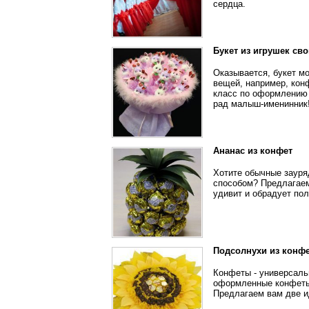
сердца.
Букет из игрушек св
Оказывается, букет мо
вещей, например, кон
класс по оформлению 
рад малыш-именинник
Ананас из конфет
Хотите обычные зауря
способом? Предлагаем
удивит и обрадует по
Подсолнухи из конфе
Конфеты - универсаль
оформленные конфеты 
Предлагаем вам две и