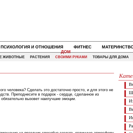
ПСИХОЛОГИЯ И ОТНОШЕНИЯ
ФИТНЕС
МАТЕРИНСТВ
ДОМ
Е ЖИВОТНЫЕ
РАСТЕНИЯ
СВОИМИ РУКАМИ
ТОВАРЫ ДЛЯ ДОМА
Кате
В
го человека? Сделать это достаточно просто, и для этого не
Ш
дств. Преподнесите в подарок - сердце, сделанное из
к обязательно вызовет наилучшие эмоции.
И
В
И
Р
омещение на праздник способно создать отличную атмосферу