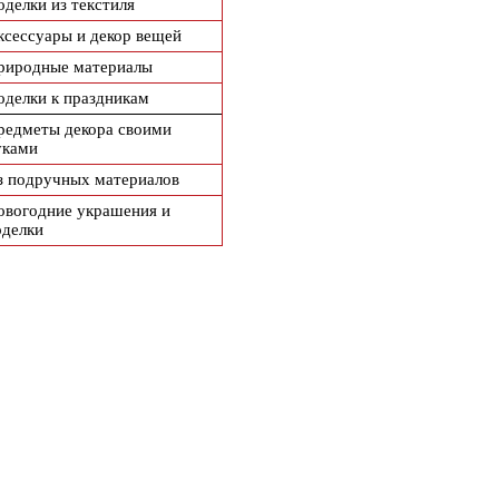
оделки из текстиля
ксессуары и декор вещей
риродные материалы
оделки к праздникам
редметы декора своими
уками
з подручных материалов
овогодние украшения и
оделки