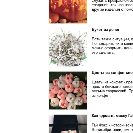
служить прекрасной о
создания, так называ
другие изделия с пом
Букет из денег
Есть такие ситуации, 
Но подарить их в конв
можно оформить деньги
это сделать.
Цветы из конфет св
Цветы из конфет - пр
просто близкого челов
весьма творческий. П
из конфет.
Как сделать маску Г
Гай Фокс - историческ
Великобритании, имя 