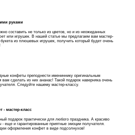
оими руками
жно составить не только из цветов, но и из неожиданных
фет или игрушек. В нашей статье мы предлагаем вам мастер-
букета из плюшевых игрушек, получить который будет очень
!
дные конфеты преподнести имениннику оригинальным
 вам сделать из них ананас! Такой подарок наверняка очень
лучателя. Следуйте нашему мастер-классу.
т - мастер-класс
ный подарок практически для любого праздника. А красиво
- еще и гарантированные приятные эмоции получателя.
деи оформления конфет в виде подсолнухов!