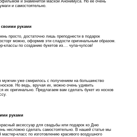
офильмом и знаменитой маской Анонимуса. Но её очень
бумаги и самостоятельно.
в своими руками
чень просто, достаточно лишь преподнести в подарок
восторг можно, оформив эти сладости оригинальным образом.
-классы по созданию букетов из.... чупа-чупсов!
 мужчин уже смирилось с получением на большинство
носков. Но ведь, вручая их, можно очень удивить
ся их оригинально. Предлагаем вам сделать букет из носков
ссу.
оими руками
екрасный аксессуар для свадьбы или подарок ко Дню
ень несложно сделать самостоятельно. В нашей статье мы
 мастер-класс по изготовлению красивого воздушного