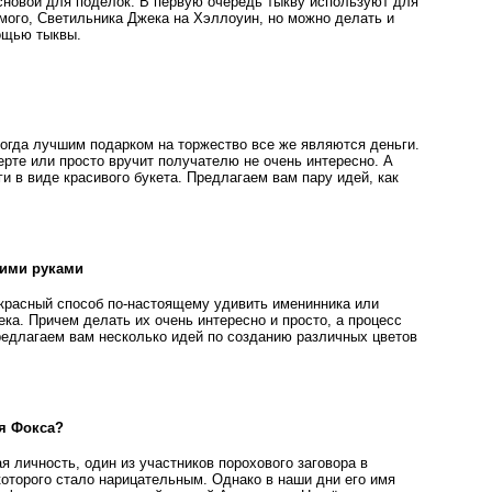
сновой для поделок. В первую очередь тыкву используют для
емого, Светильника Джека на Хэллоуин, но можно делать и
ощью тыквы.
когда лучшим подарком на торжество все же являются деньги.
ерте или просто вручит получателю не очень интересно. А
 в виде красивого букета. Предлагаем вам пару идей, как
оими руками
екрасный способ по-настоящему удивить именинника или
ека. Причем делать их очень интересно и просто, а процесс
редлагаем вам несколько идей по созданию различных цветов
ая Фокса?
ая личность, один из участников порохового заговора в
которого стало нарицательным. Однако в наши дни его имя