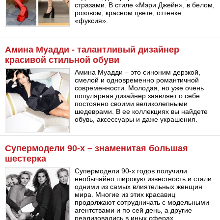
стразами. В стиле «Мэри Джейн», в белом,
розовом, красном цвете, оттенке
«фуксия».
Амина Муадди - талантливый дизайнер
красивой стильной обуви
Амина Муадди – это синоним дерзкой,
смелой и одновременно романтичной
современности. Молодая, но уже очень
популярная дизайнер заявляет о себе
постоянно своими великолепными
шедеврами. В ее коллекциях вы найдете
обувь, аксессуары и даже украшения.
Супермодели 90-х – знаменитая большая
шестерка
Супермодели 90-х годов получили
необычайно широкую известность и стали
одними из самых влиятельных женщин
мира. Многие из этих красавиц
продолжают сотрудничать с модельными
агентствами и по сей день, а другие
реализовались в иных сферах.