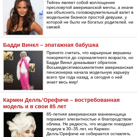
Тейген являет собой воплощение
пресловутой американской мечты, а иначе
как объяснить головокружительный взлет в
модельном бизнесе простой девушки, у
которой не было ни богатых родителей, ни
связей.
Бадди Винкл – эпатажная бабушка
Принято считать, что карьерные вершины
покоряются до сорокалетнего возраста, но
Бадди Винкл доказывает обратное.
Восьмидесятивосьмилетняя американская
пенсионерка начала модельную карьеру
всего три года назад, а сегодня о ней
знает весь мир!
Кармен Делль’Орефиче – востребованная
модель и в свои 85 лет
85-летняя американская манекенщица
поражает элегантностью и благородством
облика. Не редкость, что модели покидают
подиум в 30–35 лет, но Кармен
Делль’Орефиче не собирается оставлять