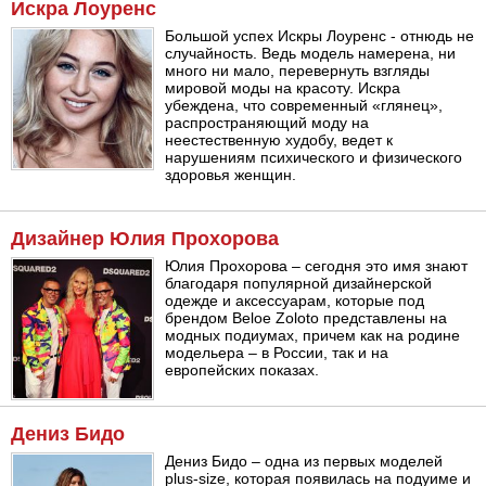
Искра Лоуренс
Большой успех Искры Лоуренс - отнюдь не
случайность. Ведь модель намерена, ни
много ни мало, перевернуть взгляды
мировой моды на красоту. Искра
убеждена, что современный «глянец»,
распространяющий моду на
неестественную худобу, ведет к
нарушениям психического и физического
здоровья женщин.
Дизайнер Юлия Прохорова
Юлия Прохорова – сегодня это имя знают
благодаря популярной дизайнерской
одежде и аксессуарам, которые под
брендом Beloe Zoloto представлены на
модных подиумах, причем как на родине
модельера – в России, так и на
европейских показах.
Дениз Бидо
Дениз Бидо – одна из первых моделей
plus-size, которая появилась на подуиме и