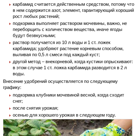
карбамид считается действенным средством, потому что
в нем содержится азот, элемент, гарантирующий хороший
рост любых растений;
подкормка выполняет раствором мочевины, важно, не
переборщить с количеством вещества, иначе ягоды
будут безвкусными;
раствор получается из 10 л воды и 1 ст. ложек
карбамида; удобряют растение корневым способом,
выливая по 0,5 л смеси под каждый куст;
другой метод – внекорневой, когда кустики опрыскивают:
в этом случае 1 ст. ложка карбамида разводится в 2 л
воды.
Внесение удобрений осуществляется по следующему
графику:
подкормка клубники мочевиной весной, когда сходит
снег;
после снятия урожая;
осенью для хорошего урожая в следующем году.