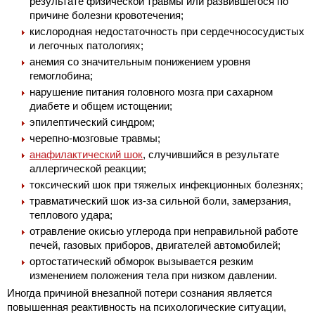
результате физической травмы или развившегося по
причине болезни кровотечения;
кислородная недостаточность при сердечнососудистых
и легочных патологиях;
анемия со значительным понижением уровня
гемоглобина;
нарушение питания головного мозга при сахарном
диабете и общем истощении;
эпилептический синдром;
черепно-мозговые травмы;
анафилактический шок
, случившийся в результате
аллергической реакции;
токсический шок при тяжелых инфекционных болезнях;
травматический шок из-за сильной боли, замерзания,
теплового удара;
отравление окисью углерода при неправильной работе
печей, газовых приборов, двигателей автомобилей;
ортостатический обморок вызывается резким
изменением положения тела при низком давлении.
Иногда причиной внезапной потери сознания является
повышенная реактивность на психологические ситуации,