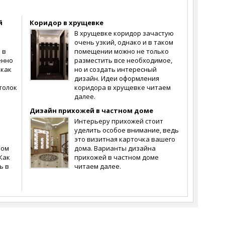
й
Коридор в хрущевке
В хрущевке коридор зачастую
очень узкий, однако и в таком
 в
помещении можно не только
енно
разместить все необходимое,
 как
но и создать интересный
дизайн. Идеи оформления
толок
коридора в хрущевке читаем
далее.
Дизайн прихожей в частном доме
Интерьеру прихожей стоит
уделить особое внимание, ведь
это визитная карточка вашего
ром
дома. Варианты дизайна
 Как
прихожей в частном доме
ь в
читаем далее.