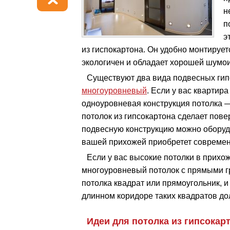
н
п
э
из гиспокартона. Он удобно монтируетс
экологичен и обладает хорошей шумо
Существуют два вида подвесных гип
многоуровневый
. Если у вас квартир
одноуровневая конструкция потолка —
потолок из гипсокартона сделает пове
подвесную конструкцию можно оборуд
вашей прихожей приобретет современ
Если у вас высокие потолки в прихож
многоуровневый потолок с прямыми г
потолка квадрат или прямоугольник, и
длинном коридоре таких квадратов до
Идеи для потолка из гипсокар