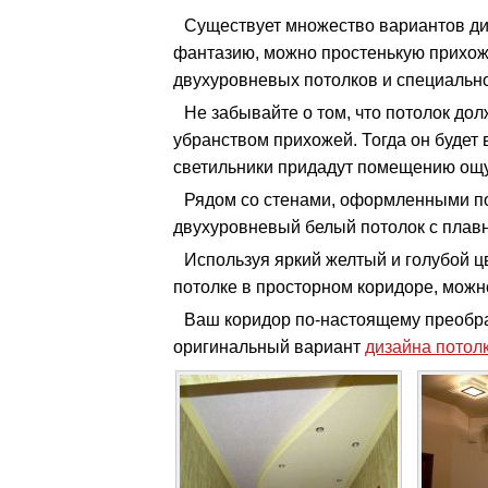
Существует множество вариантов диз
фантазию, можно простенькую прихо
двухуровневых потолков и специально
Не забывайте о том, что потолок до
убранством прихожей. Тогда он будет
светильники придадут помещению ощ
Рядом со стенами, оформленными под
двухуровневый белый потолок с плав
Используя яркий желтый и голубой ц
потолке в просторном коридоре, можно
Ваш коридор по-настоящему преобраз
оригинальный вариант
дизайна потолк