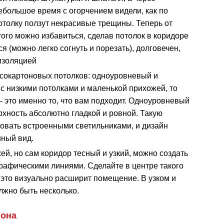
ебольшое время с огорчением видели, как по
отолку ползут некрасивые трещины. Теперь от
того можно избавиться, сделав потолок в коридоре
я (можно легко согнуть и порезать), долговечен,
изоляцией
сокартоновых потолков: одноуровневый и
а с низкими потолками и маленькой прихожей, то
 это именно то, что вам подходит. Одноуровневый
рхность абсолютно гладкой и ровной. Такую
овать встроенными светильниками, и дизайн
ный вид.
ей, но сам коридор тесный и узкий, можно создать
рафическими линиями. Сделайте в центре такого
 это визуально расширит помещение. В узком и
лжно быть несколько.
тона