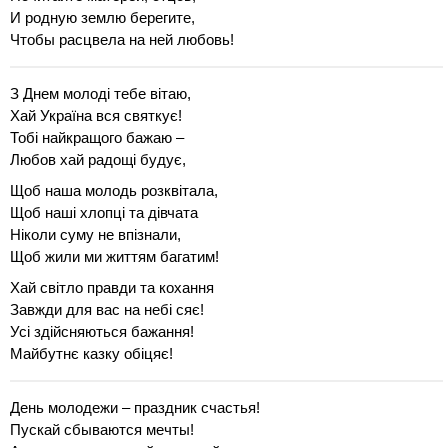
И родную землю берегите,
Чтобы расцвела на ней любовь!
З Днем молоді тебе вітаю,
Хай Україна вся святкує!
Тобі найкращого бажаю –
Любов хай радощі будує,
Щоб наша молодь розквітала,
Щоб наші хлопці та дівчата
Ніколи суму не впізнали,
Щоб жили ми життям багатим!
Хай світло правди та кохання
Завжди для вас на небі сяє!
Усі здійсняються бажання!
Майбутнє казку обіцяє!
День молодежи – праздник счастья!
Пускай сбываются мечты!