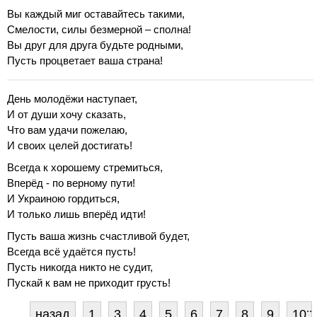
Вы каждый миг оставайтесь такими,
Смелости, силы безмерной – сполна!
Вы друг для друга будьте родными,
Пусть процветает ваша страна!
День молодёжи наступает,
И от души хочу сказать,
Что вам удачи пожелаю,
И своих целей достигать!
Всегда к хорошему стремиться,
Вперёд - по верному пути!
И Украиною гордиться,
И только лишь вперёд идти!
Пусть ваша жизнь счастливой будет,
Всегда всё удаётся пусть!
Пусть никогда никто не судит,
Пускай к вам не приходит грусть!
..
назад
1
3
4
5
6
7
8
9
10