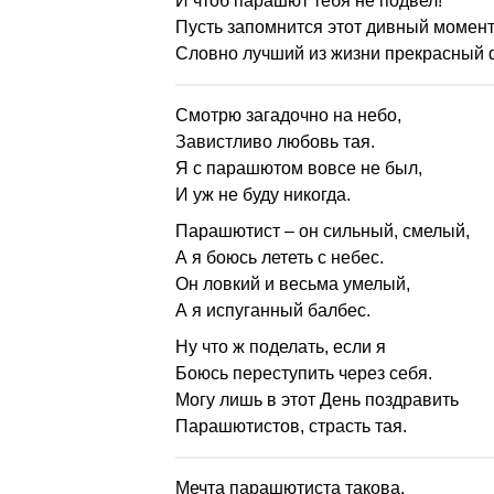
И чтоб парашют тебя не подвел!
Пусть запомнится этот дивный момент
Словно лучший из жизни прекрасный 
Смотрю загадочно на небо,
Завистливо любовь тая.
Я с парашютом вовсе не был,
И уж не буду никогда.
Парашютист – он сильный, смелый,
А я боюсь лететь с небес.
Он ловкий и весьма умелый,
А я испуганный балбес.
Ну что ж поделать, если я
Боюсь переступить через себя.
Могу лишь в этот День поздравить
Парашютистов, страсть тая.
Мечта парашютиста такова,