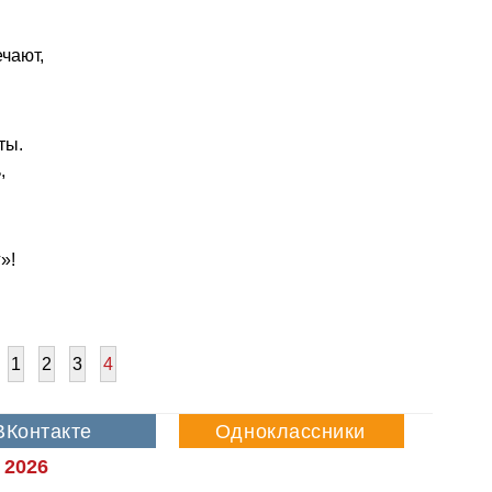
чают,
ты.
,
»!
1
2
3
4
 2026