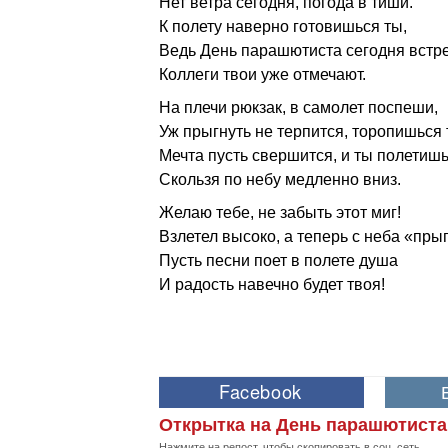
Нет ветра сегодня, погода в тиши.
К полету наверно готовишься ты,
Ведь День парашютиста сегодня встре
Коллеги твои уже отмечают.
На плечи рюкзак, в самолет поспеши,
Уж прыгнуть не терпится, торопишься 
Мечта пусть свершится, и ты полетишь
Скользя по небу медленно вниз.
Желаю тебе, не забыть этот миг!
Взлетел высоко, а теперь с неба «прыг
Пусть песни поет в полете душа
И радость навечно будет твоя!
Открытка на День парашютиста
Нажмите на репост, чтобы скопировать в соц. сеть