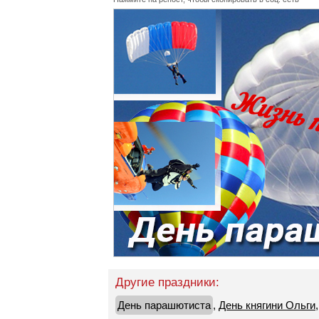
Другие праздники:
День парашютиста
,
День княгини Ольги