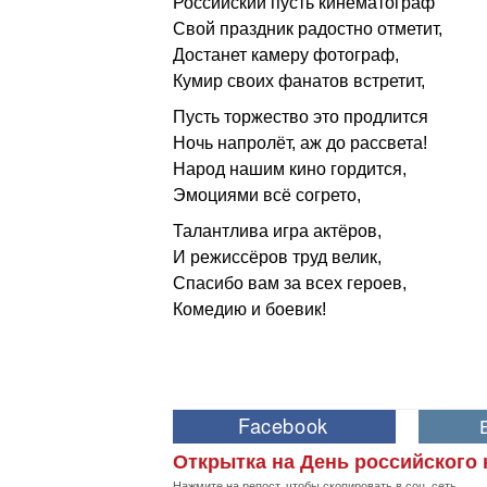
Российский пусть кинематограф
Свой праздник радостно отметит,
Достанет камеру фотограф,
Кумир своих фанатов встретит,
Пусть торжество это продлится
Ночь напролёт, аж до рассвета!
Народ нашим кино гордится,
Эмоциями всё согрето,
Талантлива игра актёров,
И режиссёров труд велик,
Спасибо вам за всех героев,
Комедию и боевик!
Открытка на День российского 
Нажмите на репост, чтобы скопировать в соц. сеть