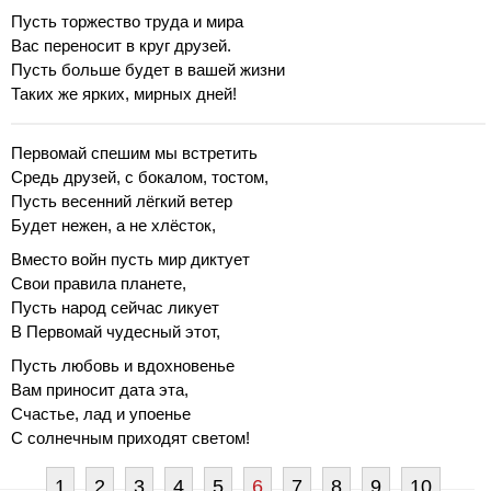
Пусть торжество труда и мира
Вас переносит в круг друзей.
Пусть больше будет в вашей жизни
Таких же ярких, мирных дней!
Первомай спешим мы встретить
Средь друзей, с бокалом, тостом,
Пусть весенний лёгкий ветер
Будет нежен, а не хлёсток,
Вместо войн пусть мир диктует
Свои правила планете,
Пусть народ сейчас ликует
В Первомай чудесный этот,
Пусть любовь и вдохновенье
Вам приносит дата эта,
Счастье, лад и упоенье
С солнечным приходят светом!
1
2
3
4
5
6
7
8
9
10