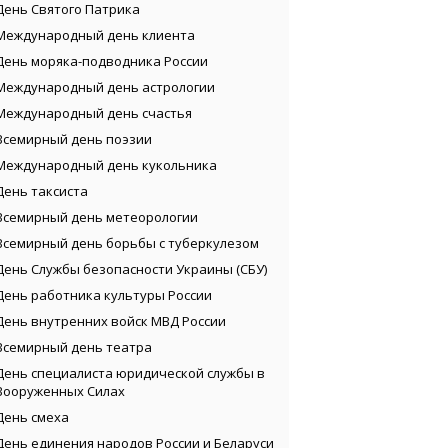
День Святого Патрика
Международный день клиента
День моряка-подводника России
Международный день астрологии
Международный день счастья
Всемирный день поэзии
Международный день кукольника
День таксиста
Всемирный день метеорологии
Всемирный день борьбы с туберкулезом
День Службы безопасности Украины (СБУ)
День работника культуры России
День внутренних войск МВД России
Всемирный день театра
День специалиста юридической службы в
Вооруженных Силах
День смеха
День единения народов России и Беларуси