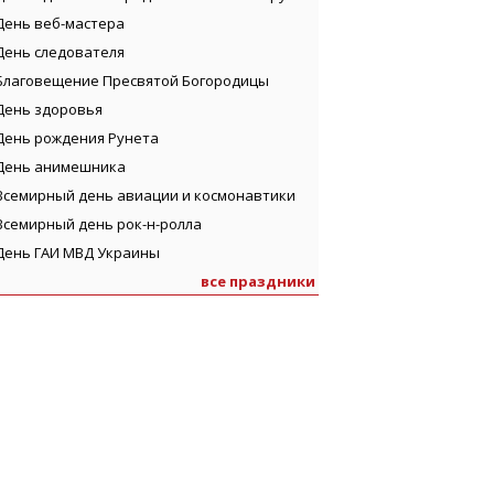
День веб-мастера
День следователя
Благовещение Пресвятой Богородицы
День здоровья
День рождения Рунета
День анимешника
Всемирный день авиации и космонавтики
Всемирный день рок-н-ролла
День ГАИ МВД Украины
все праздники