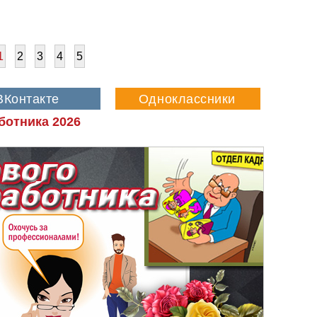
1
2
3
4
5
ботника 2026