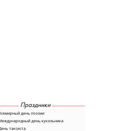
Праздники
Всемирный день поэзии
Международный день кукольника
День таксиста