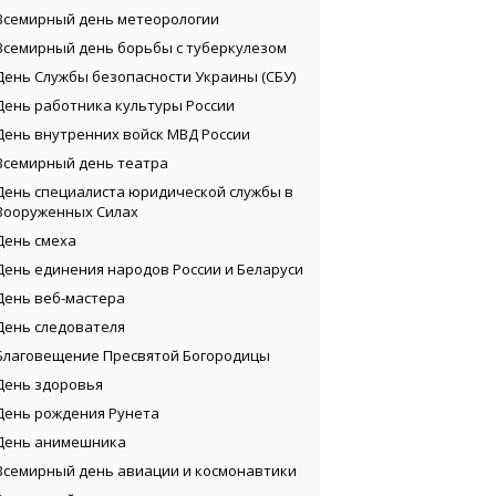
Всемирный день метеорологии
Всемирный день борьбы с туберкулезом
День Службы безопасности Украины (СБУ)
День работника культуры России
День внутренних войск МВД России
Всемирный день театра
День специалиста юридической службы в
Вооруженных Силах
День смеха
День единения народов России и Беларуси
День веб-мастера
День следователя
Благовещение Пресвятой Богородицы
День здоровья
День рождения Рунета
День анимешника
Всемирный день авиации и космонавтики