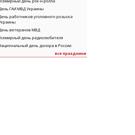
Всемирный день рок-н-ролла
День ГАИ МВД Украины
День работников уголовного розыска
Украины
День ветеранов МВД
Всемирный день радиолюбителя
Национальный день донора в России
все праздники