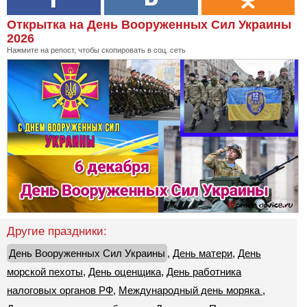
Открытка на День Вооруженных Сил Украины
2026
Нажмите на репост, чтобы скопировать в соц. сеть
Другие праздники:
День Вооруженных Сил Украины
,
День матери
,
День
морской пехоты
,
День оценщика
,
День работника
налоговых органов РФ
,
Международный день моряка
,