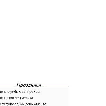
Праздники
День службы ОБЭП (ОБХСС)
День Святого Патрика
Международный день клиента