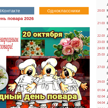
20.03
нь повара 2026
21.03
22.03
23.03
24.03
25.03
27.03
29.03
01.04
02.04
04.04