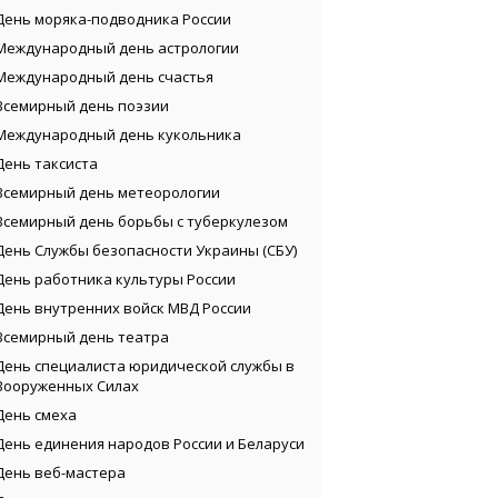
День моряка-подводника России
Международный день астрологии
Международный день счастья
Всемирный день поэзии
Международный день кукольника
День таксиста
Всемирный день метеорологии
Всемирный день борьбы с туберкулезом
День Службы безопасности Украины (СБУ)
День работника культуры России
День внутренних войск МВД России
Всемирный день театра
День специалиста юридической службы в
Вооруженных Силах
День смеха
День единения народов России и Беларуси
День веб-мастера