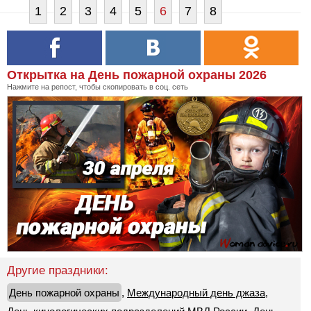
1
2
3
4
5
6
7
8
Открытка на День пожарной охраны 2026
Нажмите на репост, чтобы скопировать в соц. сеть
Другие праздники:
День пожарной охраны
,
Международный день джаза
,