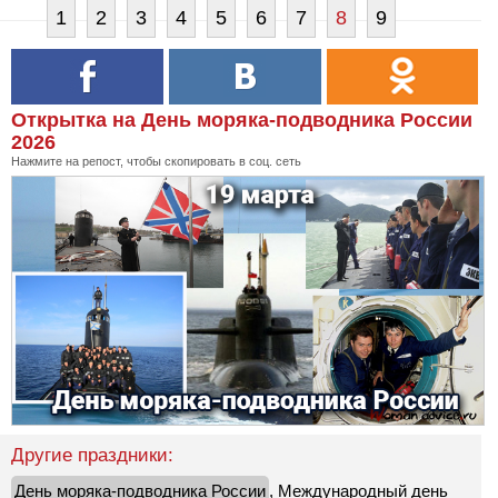
1
2
3
4
5
6
7
8
9
Открытка на День моряка-подводника России
2026
Нажмите на репост, чтобы скопировать в соц. сеть
Другие праздники:
День моряка-подводника России
,
Международный день