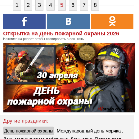
1
2
3
4
5
6
7
8
Открытка на День пожарной охраны 2026
Нажмите на репост, чтобы скопировать в соц. сеть
Другие праздники:
День пожарной охраны
,
Международный день моряка
,