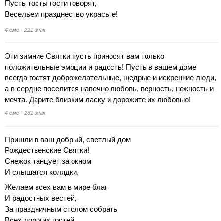
Пусть тосты гости говорят,
Весельем празднество украсьте!
4 смс - 221 знак
Эти зимние Святки пусть приносят вам только
положительные эмоции и радость! Пусть в вашем доме
всегда гостят доброжелательные, щедрые и искренние люди,
а в сердце поселится навечно любовь, верность, нежность и
мечта. Дарите близким ласку и дорожите их любовью!
4 смс - 261 знак
Пришли в ваш добрый, светлый дом
Рождественские Святки!
Снежок танцует за окном
И слышатся колядки,
Желаем всех вам в мире благ
И радостных вестей,
За праздничным столом собрать
Всех дорогих гостей,