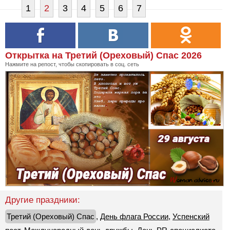
1
2
3
4
5
6
7
Открытка на Третий (Ореховый) Спас 2026
Нажмите на репост, чтобы скопировать в соц. сеть
Другие праздники:
Третий (Ореховый) Спас
,
День флага России
,
Успенский