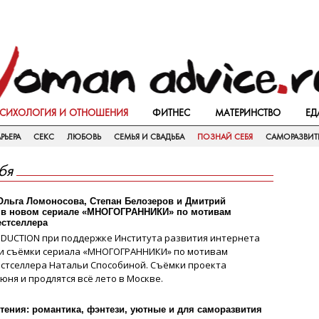
СИХОЛОГИЯ И ОТНОШЕНИЯ
ФИТНЕС
МАТЕРИНСТВО
ЕД
РЬЕРА
СЕКС
ЛЮБОВЬ
СЕМЬЯ И СВАДЬБА
ПОЗНАЙ СЕБЯ
САМОРАЗВИТ
бя
Ольга Ломоносова, Степан Белозеров и Дмитрий
 в новом сериале «МНОГОГРАННИКИ» по мотивам
естселлера
DUCTION при поддержке Института развития интернета
ли съёмки сериала «МНОГОГРАННИКИ» по мотивам
стселлера Натальи Способиной. Съёмки проекта
юня и продлятся всё лето в Москве.
чтения: романтика, фэнтези, уютные и для саморазвития