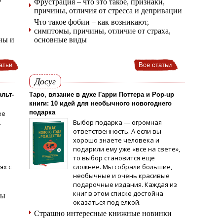
Фрустрация – что это такое, признаки,
причины, отличия от стресса и депривации
Что такое фобии – как возникают,
симптомы, причины, отличие от страха,
ны и
основные виды
атьи
Все статьи
Досуг
альт-
Таро, вязание в духе Гарри Поттера и Pop-up
книги: 10 идей для необычного новогоднего
подарка
ее
.
Выбор подарка ― огромная
ответственность. А если вы
хорошо знаете человека и
о
подарили ему уже «все на свете»,
то выбор становится еще
ях с
сложнее. Мы собрали большие,
необычные и очень красивые
подарочные издания. Каждая из
книг в этом списке достойна
ды
оказаться под елкой.
Страшно интересные книжные новинки