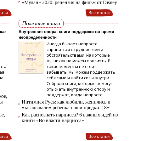
«Мулан» 2020: рецензия на фильм от Disney
атьи
Все статьи
Полезные книги
 как
Внутренняя опора: книги поддержки во время
неопределенности
Иногда бывает непросто
справиться с трудностями и
обстоятельствами, на которые
мы никак не можем повлиять. В
ть.
такие моменты не стоит
ая
забывать: мы можем поддержать
на
себя сами и найти силы внутри.
Собрали книги, которые помогут
отыскать внутреннюю опору и
поддержат, когда непросто.
кое,
пы
Интимная Русь: как любили, женились и
«загадывали» ребенка наши предки. 18+
ое,
Как распознать нарцисса? 6 важных идей из
книги «Во власти нарцисса»
атьи
Все статьи