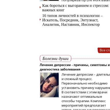
популяризатор Life Work Balan
Как бороться с выгоранием и стрессом: 
важных книг
16 типов личностей в психологии –
Искатель, Посредник, Энтузиаст,
Аналитик, Наставник, Инспектор
Все ст
Болезни души
Лечение депрессии - причины, симптомы и
диагностика заболевания
Лечение депрессии – длител
и сложный процесс.
Первоначально необходимо
установить причину нарушен
В соответствии с этим врачи
назначают оптимальные
способы терапии. Комплекс
мероприятий предполагает
использование одновременн