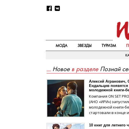
МОДА
ЗВЕЗДЫ
ТУРИЗМ
П
КА
Новое
в разделе
Познай се
Алексей Агранович, 
Ендальцев появятся
молодежной книги-б
Компания ON SET PRO
(АНО «ИРИ») запусти
молодежной книги-бе
стартовали в конце и
10 книг для летнего 