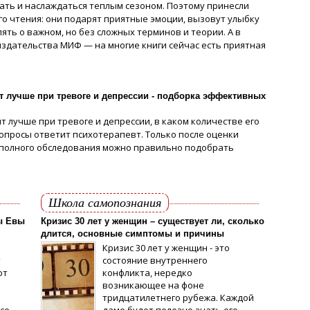
ать и наслаждаться теплым сезоном. Поэтому принесли
ого чтения: они подарят приятные эмоции, вызовут улыбку
ять о важном, но без сложных терминов и теории. А в
издательства МИФ — на многие книги сейчас есть приятная
т лучше при тревоге и депрессии - подборка эффективных
 лучше при тревоге и депрессии, в каком количестве его
вопросы ответит психотерапевт. Только после оценки
 полного обследования можно правильно подобрать
Школа самопознания
ы Евы
Кризис 30 лет у женщин – существует ли, сколько
длится, основные симптомы и причины
Кризис 30 лет у женщин - это
т
состояние внутреннего
от
конфликта, нередко
возникающее на фоне
тридцатилетнего рубежа. Каждой