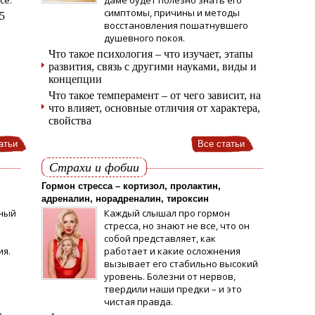
ce.
даме будет полезно знать его
симптомы, причины и методы
5
восстановления пошатнувшего
душевного покоя.
Что такое психология – что изучает, этапы
развития, связь с другими науками, виды и
концепции
Что такое темперамент – от чего зависит, на
что влияет, основные отличия от характера,
свойства
атьи
Все статьи
Страхи и фобии
Гормон стресса – кортизол, пролактин,
адреналин, норадреналин, тироксин
ьный
Каждый слышал про гормон
стресса, но знают не все, что он
собой представляет, как
ия.
работает и какие осложнения
вызывает его стабильно высокий
уровень. Болезни от нервов,
твердили наши предки – и это
чистая правда.
о