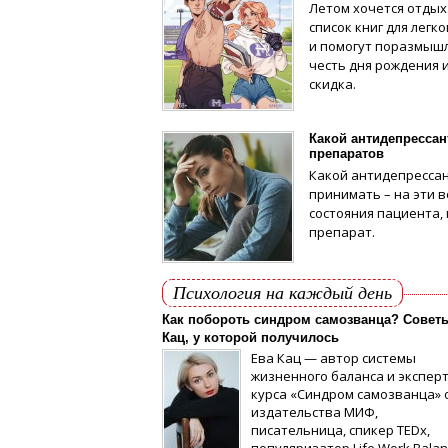
Летом хочется отдых
список книг для легк
и помогут поразмышл
честь дня рождения 
скидка.
Какой антидепрессан
препаратов
Какой антидепрессант
принимать – на эти 
состояния пациента,
препарат.
Психология на каждый день
Как побороть синдром самозванца? Совет
Кац, у которой получилось
Ева Кац — автор системы
жизненного баланса и экспер
курса «Синдром самозванца» 
издательства МИФ,
писательница, спикер TEDx,