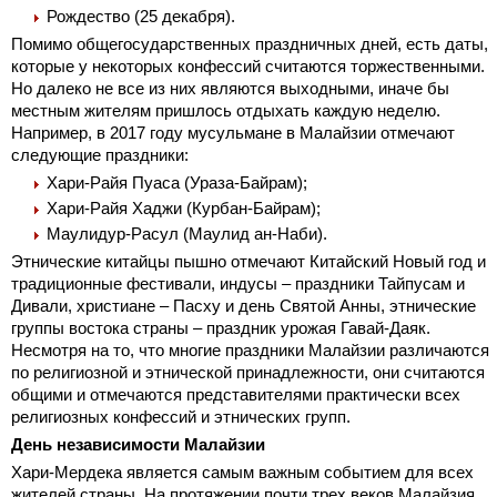
Рождество (25 декабря).
Помимо общегосударственных праздничных дней, есть даты,
которые у некоторых конфессий считаются торжественными.
Но далеко не все из них являются выходными, иначе бы
местным жителям пришлось отдыхать каждую неделю.
Например, в 2017 году мусульмане в Малайзии отмечают
следующие праздники:
Хари-Райя Пуаса (Ураза-Байрам);
Хари-Райя Хаджи (Курбан-Байрам);
Маулидур-Расул (Маулид ан-Наби).
Этнические китайцы пышно отмечают Китайский Новый год и
традиционные фестивали, индусы – праздники Тайпусам и
Дивали, христиане – Пасху и день Святой Анны, этнические
группы востока страны – праздник урожая Гавай-Даяк.
Несмотря на то, что многие праздники Малайзии различаются
по религиозной и этнической принадлежности, они считаются
общими и отмечаются представителями практически всех
религиозных конфессий и этнических групп.
День независимости Малайзии
Хари-Мердека является самым важным событием для всех
жителей страны. На протяжении почти трех веков Малайзия