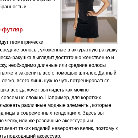
бранность и
е-футляр
йдут геометрически
и средние волосы, уложенные в аккуратную ракушку
ческа-ракушка выглядит достаточно женственно и
еску, необходимо длинные или средние волосы
тылке и закрепить все с помощью шпилек. Данный
 легко, всего лишь нужно чуть потренироваться.
шка всегда хочет выглядеть как можно
 совсем не сложно. Например, для коротких
ользовать различные модные элементы, которые
одницы в современных тенденциях. Здесь вы
ю челку, или же различные аксессуары и
ртимент таких изделий невероятно велик, поэтому к
ть подходящий аксессуар.