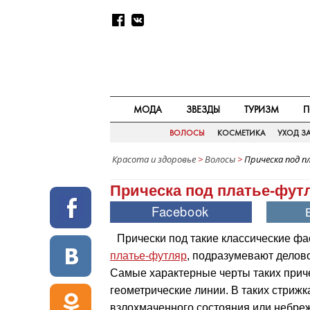
МОДА
ЗВЕЗДЫ
ТУРИЗМ
П
ВОЛОСЫ
КОСМЕТИКА
УХОД З
Красота и здоровье
>
Волосы
>
Прическа под 
Прическа под платье-фут
Прически под такие классические фа
платье-футляр
, подразумевают делов
Самые характерные черты таких прич
геометрические линии. В таких стрижк
взлохмаченного состояния или небреж