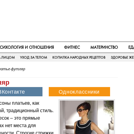
СИХОЛОГИЯ И ОТНОШЕНИЯ
ФИТНЕС
МАТЕРИНСТВО
ЕД
А ЛИЦОМ
УХОД ЗА ТЕЛОМ
КОПИЛКА НАРОДНЫХ РЕЦЕПТОВ
ЗДОРОВЬЕ Ж
платье-футляр
ляр
соны платьев, как
ой, традиционный стиль.
есок – это прямые
ах нет места для
ности. Строгие стрижки