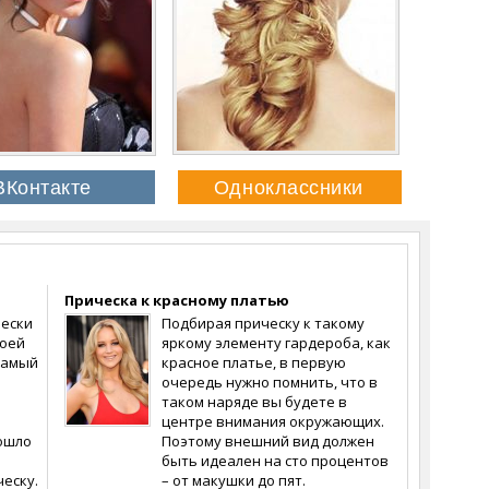
Прическа к красному платью
ески
Подбирая прическу к такому
воей
яркому элементу гардероба, как
самый
красное платье, в первую
очередь нужно помнить, что в
таком наряде вы будете в
центре внимания окружающих.
рошло
Поэтому внешний вид должен
быть идеален на сто процентов
еску.
– от макушки до пят.