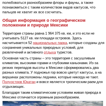
полюбоваться разнообразием флоры и фауны, а также
познакомиться с таким количеством видов кактусов, что
пальцев не хватит их все сосчитать.
Общая информация о географическом
положении и природе Мексики
Территория страны равна 1 964 375 кв. км, и это если не
учитывать 5127 кв. км площади островов. Здесь
насчитывается 52
национальных парка
, которые созданы для
сохранения уникальных природных условий, для
развлечений и активного
отдыха
туристов.
Основная часть страны – это территория с засушливым
климатом, высокими горами и глубокими каньонами. Из-за
резких перепадов высоты в Мексике сформировались два
разных климата. У подножья гор вовсю цветут кактусы, а на
вершинах расположены ледники, которые никогда не тают.
Полуостров Юкатан
и вовсе является тропическим раем для
отдыхающих.
Благодаря таким климатическим условиям живая природа в
Мексике отличается огромным разнообразием.