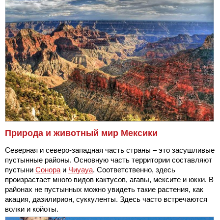
Природа и животный мир Мексики
Северная и северо-западная часть страны – это засушливые
пустынные районы. Основную часть территории составляют
пустыни
Сонора
и
Чиуауа
. Соответственно, здесь
произрастает много видов кактусов, агавы, мексите и юкки. В
районах не пустынных можно увидеть такие растения, как
акация, дазилирион, суккуленты. Здесь часто встречаются
волки и койоты.