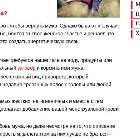
М
жа?
П
Г
рот, чтобы вернуть мужа. Однако бывают и случаи,
Х
е, боится за свое женское счастье и решает, что
это создать энергетическую связь.
учае требуется нашептать на воду, продукты или
иальный
заговор
и кормить ими мужа;
олее сложный вид приворота, который
 недавно срезанных волос с головы или любой
самых жестких, негигиеничных и вместе с тем
дполагает добавление вашей менструальной крови
овь мужа, но даже несмотря на то, что описание
простым, дилетантом за них лучше не браться –