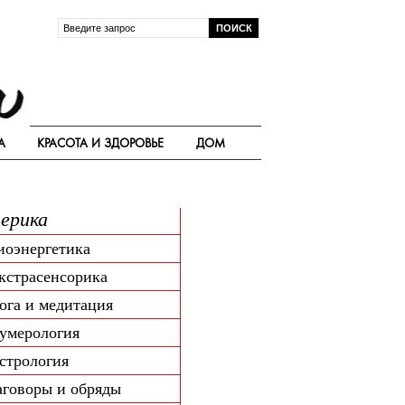
А
КРАСОТА И ЗДОРОВЬЕ
ДОМ
ерика
иоэнергетика
кстрасенсорика
ога и медитация
умерология
стрология
аговоры и обряды