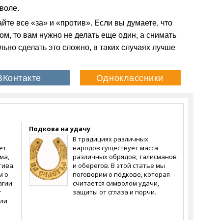
воле.
айте все «за» и «против». Если вы думаете, что
м, то вам нужно не делать еще один, а снимать
льно сделать это сложно, в таких случаях лучше
Подкова на удачу
В традициях различных
ет
народов существует масса
ма,
различных обрядов, талисманов
тива.
и оберегов. В этой статье мы
м о
поговорим о подкове, которая
агии
считается символом удачи,
т
защиты от сглаза и порчи.
ели