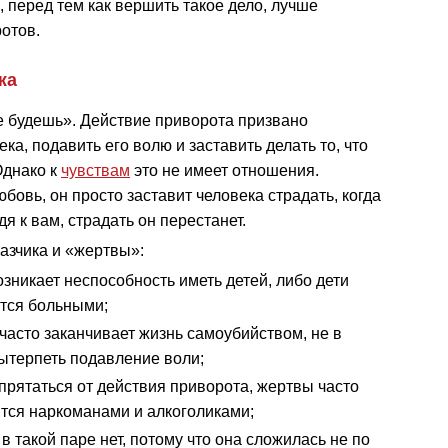
 перед тем как вершить такое дело, лучше
отов.
жа
е будешь». Действие приворота призвано
а, подавить его волю и заставить делать то, что
Однако к
чувствам
это не имеет отношения.
бовь, он просто заставит человека страдать, когда
идя к вам, страдать он перестанет.
казчика и «жертвы»:
озникает неспособность
иметь детей, либо дети
тся больными;
часто заканчивает жизнь самоубийством, не в
ытерпеть подавление воли;
прятаться от действия приворота, жертвы часто
тся наркоманами и алкоголиками;
 в такой паре нет, потому что она сложилась не по