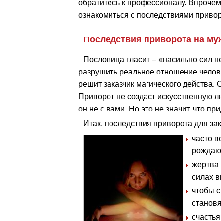
обратитесь к профессионалу. Впрочем,
ознакомиться с последствиями привор
Последствия приворота на му
Пословица гласит – «насильно сил н
разрушить реальное отношение человек
решит заказчик магического действа. 
Приворот не создаст искусственную лю
он не с вами. Но это не значит, что пр
Итак, последствия приворота для за
часто в
рождаю
жертва 
силах в
чтобы с
становя
счастья