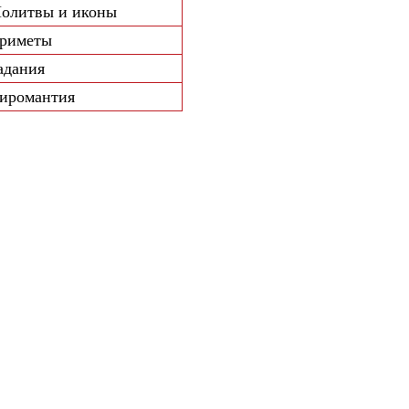
олитвы и иконы
риметы
адания
иромантия