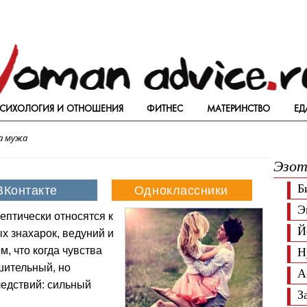
СИХОЛОГИЯ И ОТНОШЕНИЯ
ФИТНЕС
МАТЕРИНСТВО
ЕД
а мужа
Эзот
Б
Э
кептически относятся к
Й
ых знахарок, ведуний и
м, что когда чувства
Н
шительный, но
А
ледствий: сильный
З