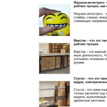
Игрушка-антистресс –
рейтинг лучших, как
Игрушка антистресс -
слаймы, сквиши, моку
снимающих напряжение
Верстак – что это та
рейтинг лучших
Верстак – это важный
иную деятельность. Ч
учитывать основные п
руками.
Стусло – что это так
видов, электрическо
Стусло - это известн
точных распилов под 
модели, выполненные 
идеальные заготовки.