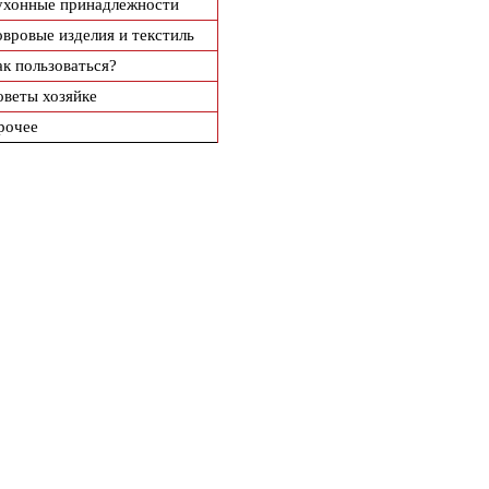
ухонные принадлежности
овровые изделия и текстиль
ак пользоваться?
оветы хозяйке
рочее