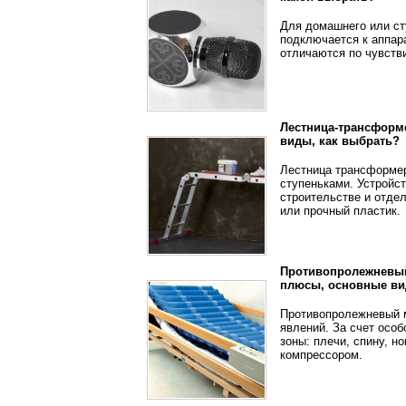
Для домашнего или ст
подключается к аппара
отличаются по чувств
Лестница-трансформе
виды, как выбрать?
Лестница трансформер 
ступеньками. Устройс
строительстве и отде
или прочный пластик.
Противопролежневый 
плюсы, основные в
Противопролежневый м
явлений. За счет осо
зоны: плечи, спину, 
компрессором.