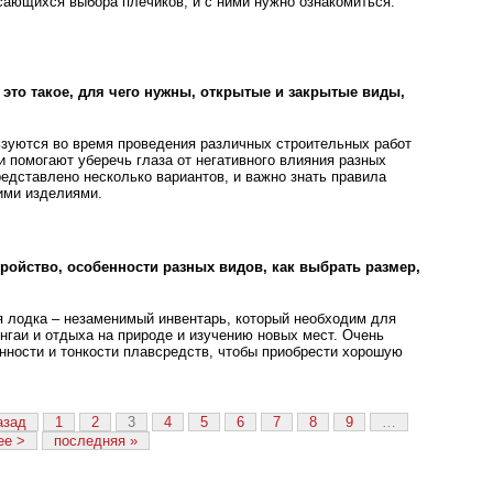
асающихся выбора плечиков, и с ними нужно ознакомиться.
 это такое, для чего нужны, открытые и закрытые виды,
зуются во время проведения различных строительных работ
и помогают уберечь глаза от негативного влияния разных
редставлено несколько вариантов, и важно знать правила
кими изделиями.
тройство, особенности разных видов, как выбрать размер,
 лодка – незаменимый инвентарь, который необходим для
нгаи и отдыха на природе и изучению новых мест. Очень
енности и тонкости плавсредств, чтобы приобрести хорошую
азад
1
2
3
4
5
6
7
8
9
…
ее >
последняя »