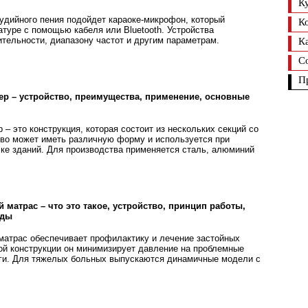
К
удийного пения подойдет караоке-микрофон, который
К
туре с помощью кабеля или Bluetooth. Устройства
ительности, диапазону частот и другим параметрам.
К
С
П
р – устройство, преимущества, применение, основные
– это конструкция, которая состоит из нескольких секций со
тво может иметь различную форму и используется при
лке зданий. Для производства применяется сталь, алюминий
матрас – что это такое, устройство, принцип работы,
иды
атрас обеспечивает профилактику и лечение застойных
бой конструкции он минимизирует давление на проблемные
ноги. Для тяжелых больных выпускаются динамичные модели с