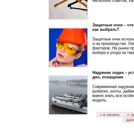
несколько советов, к
Защитные очки – что
как выбрать?
Защитные очки исполь
и на производстве. Он
факторов. На рынке п
выбора и ухода за та
Надувная лодка – ус
дно, оснащение
Современная надувная
рыбалки, охоты, дайви
важно знать все особ
модель.
« в начало
< н
дал