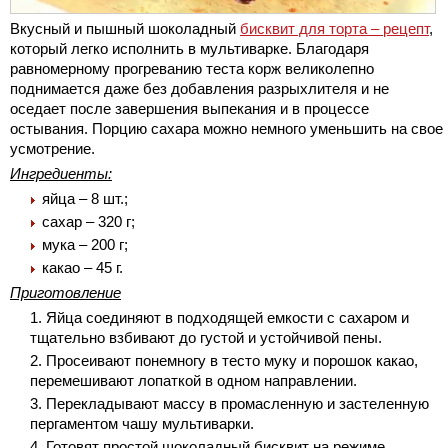
Вкусный и пышный шоколадный
бисквит для торта – рецепт
,
который легко исполнить в мультиварке. Благодаря
равномерному прогреванию теста корж великолепно
поднимается даже без добавления разрыхлителя и не
оседает после завершения выпекания и в процессе
остывания. Порцию сахара можно немного уменьшить на свое
усмотрение.
Ингредиенты:
яйца – 8 шт.;
сахар – 320 г;
мука – 200 г;
какао – 45 г.
Приготовление
Яйца соединяют в подходящей емкости с сахаром и
тщательно взбивают до густой и устойчивой пены.
Просеивают понемногу в тесто муку и порошок какао,
перемешивают лопаткой в одном направлении.
Перекладывают массу в промасленную и застеленную
пергаментом чашу мультиварки.
Готовят простой шоколадный бисквит на режиме