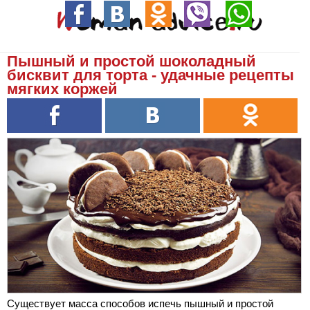
Пышный и простой шоколадный
бисквит для торта - удачные рецепты
мягких коржей
Существует масса способов испечь пышный и простой