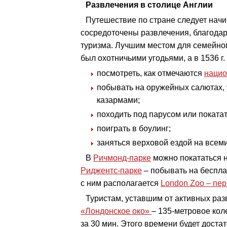
Развлечения в столице Англии
Путешествие по стране следует начи
сосредоточены развлечения, благодар
туризма. Лучшим местом для семейно
был охотничьими угодьями, а в 1536 г
посмотреть, как отмечаются
нацио
побывать на оружейных салютах
казармами;
походить под парусом или покатат
поиграть в боулинг;
заняться верховой ездой на всеми
В
Ричмонд-парке
можно покататься н
Риджентс-парке
– побывать на беспла
с ним располагается
London Zoo – пе
Туристам, уставшим от активных разв
«Лондонское око»
– 135-метровое кол
за 30 мин. Этого времени будет доста