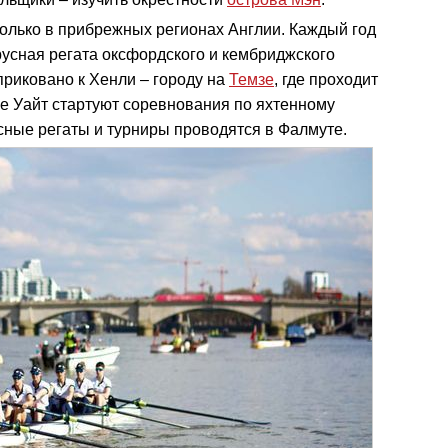
олько в прибрежных регионах Англии. Каждый год
русная регата оксфордского и кембриджского
приковано к Хенли – городу на
Темзе
, где проходит
ве Уайт стартуют соревнования по яхтенному
сные регаты и турниры проводятся в Фалмуте.