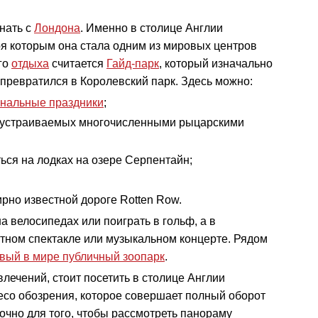
нать с
Лондона
. Именно в столице Англии
я которым она стала одним из мировых центров
го
отдыха
считается
Гайд-парк
, который изначально
. превратился в Королевский парк. Здесь можно:
нальные праздники
;
, устраиваемых многочисленными рыцарскими
ься на лодках на озере Серпентайн;
рно известной дороге Rotten Row.
а велосипедах или поиграть в гольф, а в
тном спектакле или музыкальном концерте. Рядом
рвый в мире публичный зоопарк
.
лечений, стоит посетить в столице Англии
есо обозрения, которое совершает полный оборот
точно для того, чтобы рассмотреть панораму