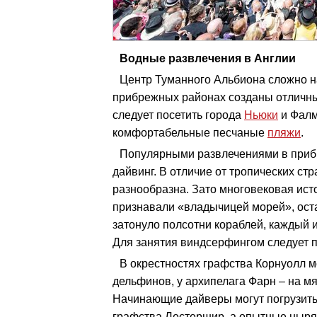
Водные развлечения в Англии
Центр Туманного Альбиона сложно 
прибрежных районах созданы отличны
следует посетить города
Ньюки
и Фалм
комфортабельные песчаные
пляжи
.
Популярными развлечениями в приб
дайвинг. В отличие от тропических ст
разнообразна. Зато многовековая исто
признавали «владычицей морей», оста
затонуло полсотни кораблей, каждый 
Для занятия виндсерфингом следует п
В окрестностях графства Корнуолл м
дельфинов, у архипелага Фарн – на мя
Начинающие дайверы могут погрузитьс
графства Лестершир, а опытные ныря