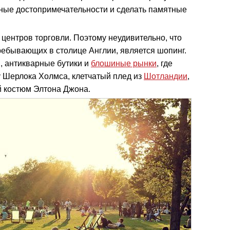
авные достопримечательности и сделать памятные
 центров торговли. Поэтому неудивительно, что
ебывающих в столице Англии, является шопинг.
, антикварные бутики и
блошиные рынки
, где
у Шерлока Холмса, клетчатый плед из
Шотландии
,
й костюм Элтона Джона.