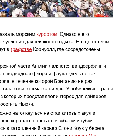
назвать морским
курортом
. Однако в его
е условия для пляжного отдыха. Его ценителям
ут в
графстве
Корнуолл, где сосредоточены
режной части Англии являются виндсерфинг и
ран, подводная флора и фауна здесь не так
рия, в течение которой Британию не раз
вила свой отпечаток на дне. У побережья страны
из которых представляет интерес для дайверов.
осетить Ньюки.
ожно натолкнуться на стаи китовых акул и
гкие кораллы, полосатые зубатки и губки.
я в затопленный карьер Стони Коув у берега
льщики – изучить окрестности
острова Мэн
.