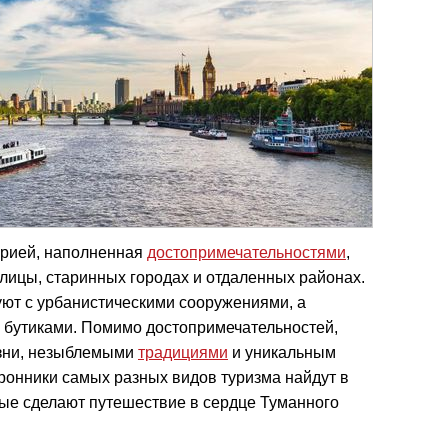
орией, наполненная
достопримечательностями
,
олицы, старинных городах и отдаленных районах.
уют с урбанистическими сооружениями, а
 бутиками. Помимо достопримечательностей,
изни, незыблемыми
традициями
и уникальным
ронники самых разных видов туризма найдут в
рые сделают путешествие в сердце Туманного