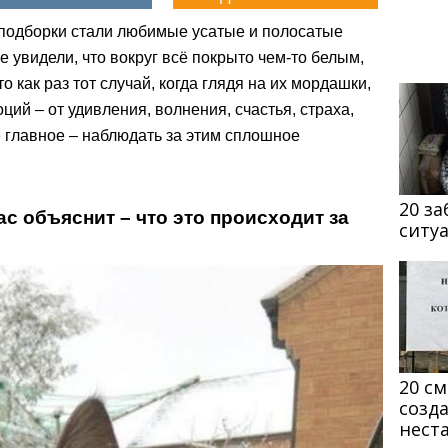
 подборки стали любимые усатые и полосатые
увидели, что вокруг всё покрыто чем-то белым,
 как раз тот случай, когда глядя на их мордашки,
ий – от удивления, волнения, счастья, страха,
 главное – наблюдать за этим сплошное
20 з
час объяснит – что это происходит за
ситу
20 с
созд
нест