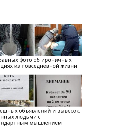
абавных фото об ироничных
ациях из повседневной жизни
мешных объявлений и вывесок,
анных людьми с
андартным мышлением