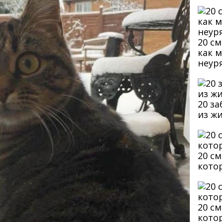
20 с
как 
неур
20 з
из ж
20 с
кото
20 с
кото