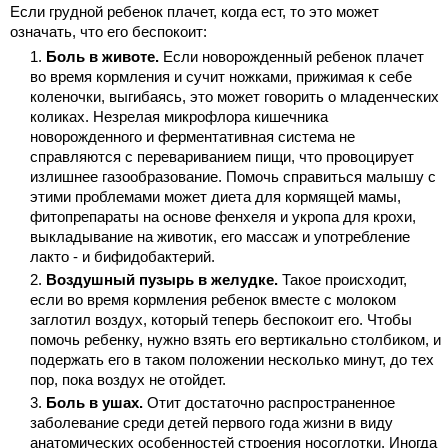
Если грудной ребенок плачет, когда ест, то это может
означать, что его беспокоит:
Боль в животе.
Если новорожденный ребенок плачет
во время кормления и сучит ножками, прижимая к себе
коленочки, выгибаясь, это может говорить о младенческих
коликах. Незрелая микрофлора кишечника
новорожденного и ферментативная система не
справляются с перевариванием пищи, что провоцирует
излишнее газообразование. Помочь справиться малышу с
этими проблемами может диета для кормящей мамы,
фитопрепараты на основе фенхеля и укропа для крохи,
выкладывание на животик, его массаж и употребление
лакто - и бифидобактерий.
Воздушный пузырь в желудке.
Такое происходит,
если во время кормления ребенок вместе с молоком
заглотил воздух, который теперь беспокоит его. Чтобы
помочь ребенку, нужно взять его вертикально столбиком, и
подержать его в таком положении несколько минут, до тех
пор, пока воздух не отойдет.
Боль в ушах.
Отит достаточно распространенное
заболевание среди детей первого года жизни в виду
анатомических особенностей строения носоглотки. Иногда