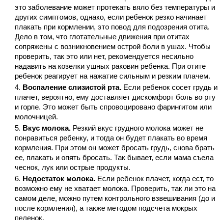
это заболевание может протекать вяло без температуры и
других симптомов, однако, если ребенок резко начинает
плакать при кормлении, это повод для подозрения отита.
Дело в том, что глотательные движения при отитах
сопряжены с возникновением острой боли в ушах. Чтобы
проверить, так это или нет, рекомендуется несильно
надавить на козелки ушных раковин ребенка. При отите
ребенок реагирует на нажатие сильным и резким плачем.
Воспаление слизистой рта.
Если ребенок сосет грудь и
плачет, вероятно, ему доставляет дискомфорт боль во рту
и горле. Это может быть спровоцировано фарингитом или
молочницей.
Вкус молока.
Резкий вкус грудного молока может не
понравиться ребенку, и тогда он будет плакать во время
кормления. При этом он может бросать грудь, снова брать
ее, плакать и опять бросать. Так бывает, если мама съела
чеснок, лук или острые продукты.
Недостаток молока.
Если ребенок плачет, когда ест, то
возможно ему не хватает молока. Проверить, так ли это на
самом деле, можно путем контрольного взвешивания (до и
после кормления), а также методом подсчета мокрых
пеленок.