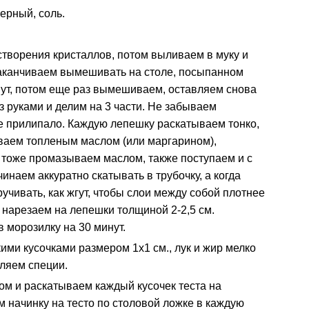
черный, соль.
творения кристаллов, потом выливаем в муку и
Заканчиваем вымешивать на столе, посыпанном
инут, потом еще раз вымешиваем, оставляем снова
з руками и делим на 3 части. Не забываем
не прилипало. Каждую лепешку раскатываем тонко,
ваем топленым маслом (или маргарином),
 тоже промазываем маслом, также поступаем и с
инаем аккуратно скатывать в трубочку, а когда
ручивать, как жгут, чтобы слои между собой плотнее
нарезаем на лепешки толщиной 2-2,5 см.
 морозилку на 30 минут.
ими кусочками размером 1х1 см., лук и жир мелко
ляем специи.
м и раскатываем каждый кусочек теста на
начинку на тесто по столовой ложке в каждую