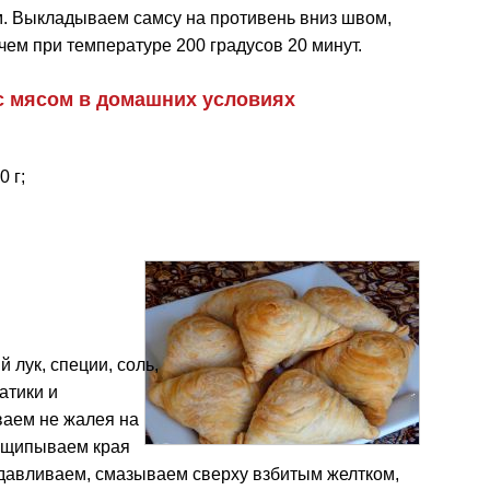
. Выкладываем самсу на противень вниз швом,
ем при температуре 200 градусов 20 минут.
с мясом в домашних условиях
 г;
лук, специи, соль,
атики и
аем не жалея на
Защипываем края
идавливаем, смазываем сверху взбитым желтком,