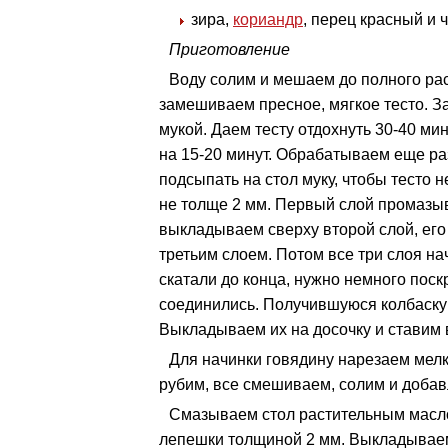
зира,
кориандр
, перец красный и 
Приготовление
Воду солим и мешаем до полного рас
замешиваем пресное, мягкое тесто. 
мукой. Даем тесту отдохнуть 30-40 м
на 15-20 минут. Обрабатываем еще ра
подсыпать на стол муку, чтобы тесто 
не толще 2 мм. Первый слой промазы
выкладываем сверху второй слой, его
третьим слоем. Потом все три слоя нач
скатали до конца, нужно немного поск
соединились. Получившуюся колбаску 
Выкладываем их на досочку и ставим в
Для начинки говядину нарезаем мелк
рубим, все смешиваем, солим и добав
Смазываем стол растительным масло
лепешки толщиной 2 мм. Выкладываем 