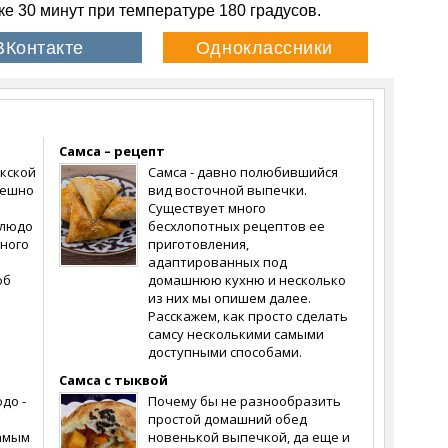
е 30 минут при температуре 180 градусов.
Самса – рецепт
кской
Самса - давно полюбившийся
пешно
вид восточной выпечки.
Существует много
блюдо
бесхлопотных рецептов ее
ного
приготовления,
адаптированных под
об
домашнюю кухню и несколько
из них мы опишем далее.
Расскажем, как просто сделать
самсу несколькими самыми
доступными способами.
Самса с тыквой
до -
Почему бы не разнообразить
простой домашний обед
Самым
новенькой выпечкой, да еще и