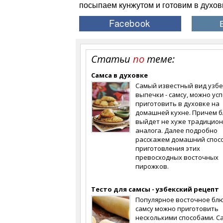
посыпаем кунжутом и готовим в духовк
Статьи
по
теме:
Самса в духовке
Самый известный вид узбе
выпечки - самсу, можно ус
приготовить в духовке на
домашней кухне. Причем 
выйдет не хуже традицион
аналога. Далее подробно
расскажем домашний спос
приготовления этих
превосходных восточных
пирожков.
Тесто для самсы - узбекский рецепт
Популярное восточное блю
самсу можно приготовить
несколькими способами. 