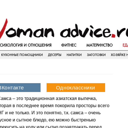
СИХОЛОГИЯ И ОТНОШЕНИЯ
ФИТНЕС
МАТЕРИНСТВО
ЕД
КУХОННЫЕ ПОМОЩНИКИ
ДЕСЕРТЫ
НАПИТКИ
ЗАГОТОВКИ
ХОЗЯЙКЕ Н
амса – это традиционная азиатская выпечка,
торая в последнее время покорила просторы всего
Г и не только. И это понятно, т.к. самса – очень
усное и сытное блюдо, ею можно быстренько
рекусить на ходу или сытно позавтракать перед