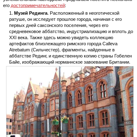
его
достопримечательностей
:
Музей Рединга
. Расположенный в неоготической
ратуше, он исследует прошлое города, начиная с его
первых дней саксонского поселения, через его
средневековое аббатство, индустриализацию и вплоть до
XXI века. Также здесь можно увидеть коллекцию
артефактов близлежащего римского города Calleva
Atrebatum (Сильчестер), фрагменты, найденные в
аббатстве Рединг, и единственную копию страны Гобелен
Байе, изображающий норманнское завоевание Британии.