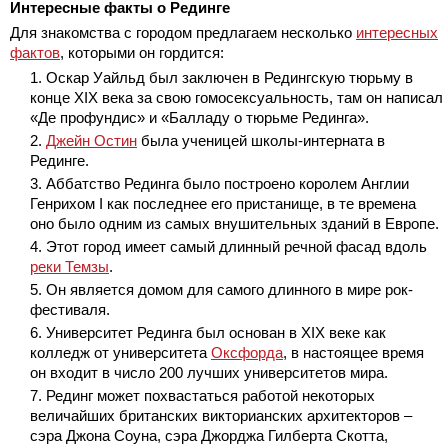
Интересные факты о Рединге
Для знакомства с городом предлагаем несколько
интересных
фактов
, которыми он гордится:
Оскар Уайльд был заключен в Редингскую тюрьму в
конце XIX века за свою гомосексуальность, там он написал
«Де профундис» и «Балладу о тюрьме Рединга».
Джейн Остин
была ученицей школы-интерната в
Рединге.
Аббатство Рединга было построено королем Англии
Генрихом I как последнее его пристанище, в те времена
оно было одним из самых внушительных зданий в Европе.
Этот город имеет самый длинный речной фасад вдоль
реки Темзы
.
Он является домом для самого длинного в мире рок-
фестиваля.
Университет Рединга был основан в XIX веке как
колледж от университета
Оксфорда
, в настоящее время
он входит в число 200 лучших университетов мира.
Рединг может похвастаться работой некоторых
величайших британских викторианских архитекторов –
сэра Джона Соуна, сэра Джорджа Гилберта Скотта,