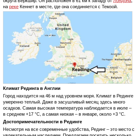
округа Беркшир. Он расположен в 61 км к западу от
Лондона
,
на
реке
Кеннет в месте, где она соединяется с Темзой.
Климат Рединга в Англии
Город находится на 46 м над уровнем моря. Климат в Рединге
умеренно теплый. Даже в засушливый месяц здесь много
осадков. Самая высокая температура наблюдается в июле –
в среднем +17 °C, а самая низкая – в январе, около +3 °C.
Достопримечательности в Рединге
Несмотря на все современные удобства, Рединг – это место с
увлекательным наследием. Предлагаем посетить несколько