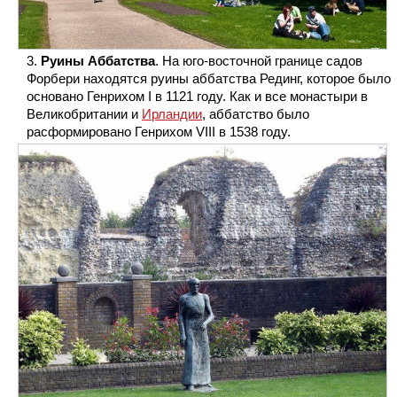
Руины Аббатства
. На юго-восточной границе садов
Форбери находятся руины аббатства Рединг, которое было
основано Генрихом I в 1121 году. Как и все монастыри в
Великобритании и
Ирландии
, аббатство было
расформировано Генрихом VIII в 1538 году.