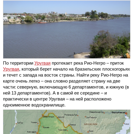
По территории
Уругвая
протекает река Рио-Негро – приток
Уругвая
, который берет начало на бразильских плоскогорьях
и течет с запада на восток страны. Найти реку Рио-Негро на
карте очень легко – она словно разделяет страну на две
части: северную, включающую 6 департаментов, и южную (в
ней 13 департаментов). А в самой ее середине – и
практически в центре Уругвая – на ней расположено
одноименное водохранилище.