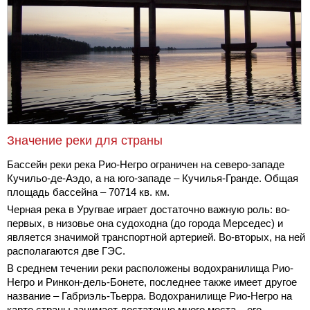
Значение реки для страны
Бассейн реки река Рио-Негро ограничен на северо-западе
Кучильо-де-Аэдо, а на юго-западе – Кучилья-Гранде. Общая
площадь бассейна – 70714 кв. км.
Черная река в Уругвае играет достаточно важную роль: во-
первых, в низовье она судоходна (до города Мерседес) и
является значимой транспортной артерией. Во-вторых, на ней
располагаются две ГЭС.
В среднем течении реки расположены водохранилища Рио-
Негро и Ринкон-дель-Бонете, последнее также имеет другое
название – Габриэль-Тьерра. Водохранилище Рио-Негро на
карте страны занимает достаточно много места – его