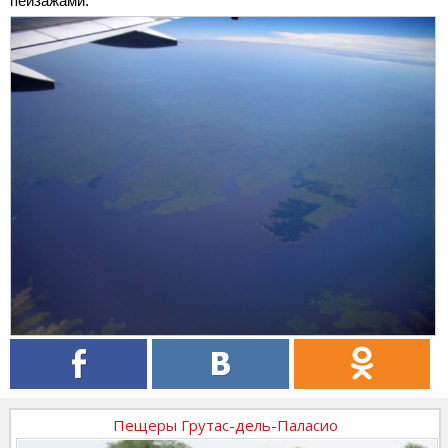
пейзажами.
Пещеры Грутас-дель-Паласио